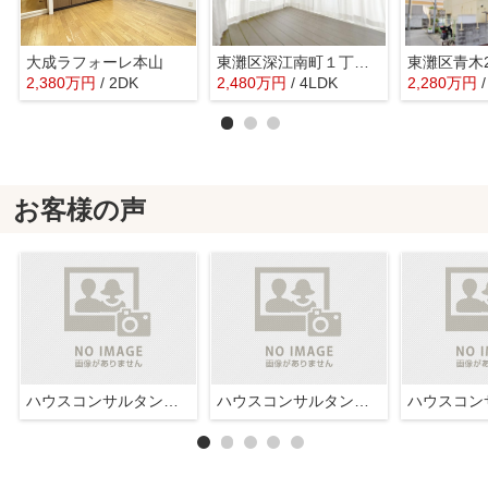
大成ラフォーレ本山
東灘区深江南町１丁目 中古戸建
2,380
万
円
/ 2DK
2,480
万
円
/ 4LDK
2,280
万
円
お客様の声
ハウスコンサルタント株式会社西宮店
ハウスコンサルタント株式会社西宮店