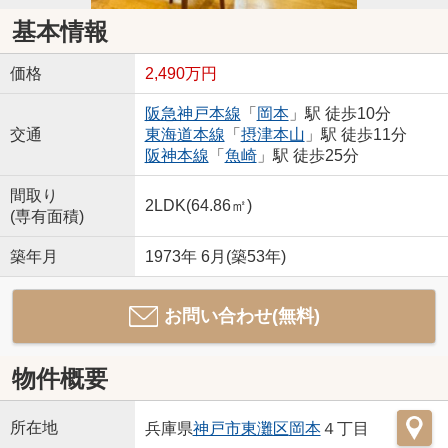
基本情報
価格
2,490万円
阪急神戸本線
「
岡本
」駅 徒歩10分
交通
東海道本線
「
摂津本山
」駅 徒歩11分
阪神本線
「
魚崎
」駅 徒歩25分
間取り
2LDK(64.86㎡)
(専有面積)
築年月
1973年 6月(築53年)
お問い合わせ(無料)
物件概要
所在地
兵庫県
神戸市東灘区
岡本
４丁目