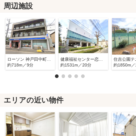
周辺施設
ローソン 神戸田中町二丁目店
健康福祉センター恋野温泉うはらの湯
住吉公園テ
約718m／9分
約1531m／20分
約1850m／
エリアの近い物件