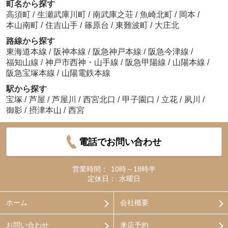
町名から探す
高須町
/
生瀬武庫川町
/
南武庫之荘
/
魚崎北町
/
岡本
/
本山南町
/
住吉山手
/
篠原台
/
東難波町
/
大庄北
路線から探す
東海道本線
/
阪神本線
/
阪急神戸本線
/
阪急今津線
/
福知山線
/
神戸市西神・山手線
/
阪急甲陽線
/
山陽本線
/
阪急宝塚本線
/
山陽電鉄本線
駅から探す
宝塚
/
芦屋
/
芦屋川
/
西宮北口
/
甲子園口
/
立花
/
夙川
/
御影
/
摂津本山
/
西宮
電話でお問い合わせ
営業時間：
10時～18時半
定休日：
水曜日
ホーム
会社概要
お問い合わせ
来店予約