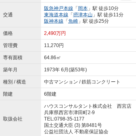
阪急神戸本線
「
岡本
」駅 徒歩10分
交通
東海道本線
「
摂津本山
」駅 徒歩11分
阪神本線
「
魚崎
」駅 徒歩25分
価格
2,490万円
管理費
11,270円
専有面積
64.86㎡
築年月
1973年 6月(築53年)
種別 / 構造
中古マンション / 鉄筋コンクリート
階建
6階建
ハウスコンサルタント株式会社 西宮店
兵庫県西宮市津田町2-9
取扱会社
TEL:0798-35-1177
国土交通大臣 (3) 第8481号
公益社団法人 不動産保証協会