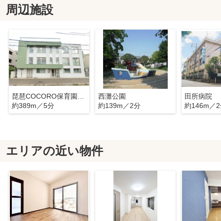
周辺施設
琵琶COCORO保育園まや分園
西灘公園
田所病院
約389m／5分
約139m／2分
約146m／
エリアの近い物件