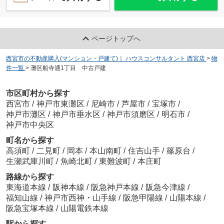
ページトップへ
西宮市の不動産購入(マンション・戸建て)｜ ハウスコンサルタント 西宮店
>
物
件一覧
>
灘区船寺通1丁目 中古戸建
市区町村から探す
西宮市
/
神戸市東灘区
/
尼崎市
/
芦屋市
/
宝塚市
/
神戸市灘区
/
神戸市垂水区
/
神戸市須磨区
/
明石市
/
神戸市中央区
町名から探す
高須町
/
二見町
/
岡本
/
本山南町
/
住吉山手
/
篠原台
/
生瀬武庫川町
/
魚崎北町
/
東難波町
/
本庄町
路線から探す
東海道本線
/
阪神本線
/
阪急神戸本線
/
阪急今津線
/
福知山線
/
神戸市西神・山手線
/
阪急甲陽線
/
山陽本線
/
阪急宝塚本線
/
山陽電鉄本線
駅から探す