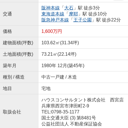
阪神本線
「
大石
」駅 徒歩3分
交通
東海道本線
「
摩耶
」駅 徒歩10分
阪急神戸本線
「
王子公園
」駅 徒歩22分
価格
1,600万円
建物面積(坪数)
103.62㎡(31.34坪)
土地面積(坪数)
73.21㎡(22.14坪)
築年月
1980年 12月(築45年)
種別 / 構造
中古一戸建 / 木造
地目
宅地
ハウスコンサルタント株式会社 西宮店
兵庫県西宮市津田町2-9
取扱会社
TEL:0798-35-1177
国土交通大臣 (3) 第8481号
公益社団法人 不動産保証協会