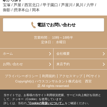
宝塚
/
芦屋
/
西宮北口
/
甲子園口
/
芦屋川
/
夙川
/
六甲
/
御影
/
摂津本山
/
岡本
電話でお問い合わせ
営業時間：
10時～18時半
定休日：
水曜日
ホーム
会社概要
お問い合わせ
来店予約
プライバシーポリシー
利用規約
アクセスマップ
PCサイト
Copyright(c) ハウスコンサルタント株式会社 西宮
店 All rights reserved.
当サイトでは、お客様の当サイト利用状況把握、サービス向上検討を目的と
して、クッキー（Cookie）を使用しています。
詳しくは、当社の
「Cookieの取扱いについて」
をご確認ください。