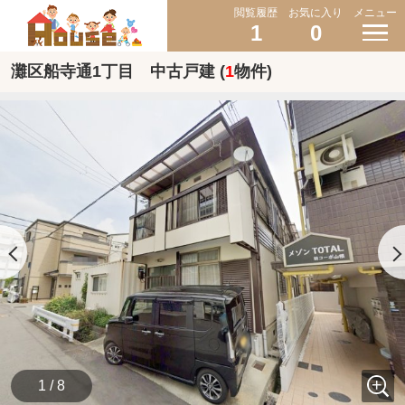
閲覧履歴
お気に入り
メニュー
1
0
灘区船寺通1丁目 中古戸建 (
1
物件)
1 / 8