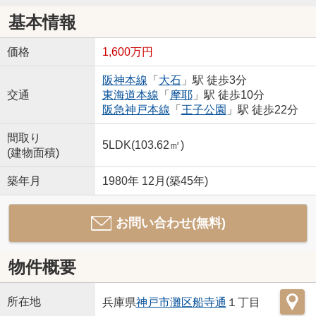
基本情報
価格
1,600万円
阪神本線
「
大石
」駅 徒歩3分
交通
東海道本線
「
摩耶
」駅 徒歩10分
阪急神戸本線
「
王子公園
」駅 徒歩22分
間取り
5LDK(103.62㎡)
(建物面積)
築年月
1980年 12月(築45年)
お問い合わせ(無料)
物件概要
所在地
兵庫県
神戸市灘区
船寺通
１丁目