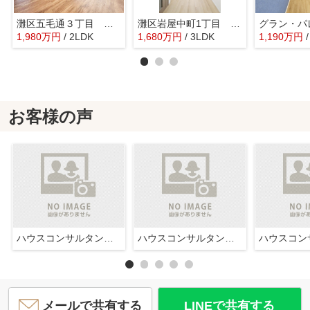
灘区五毛通３丁目 中古戸建
灘区岩屋中町1丁目 中古戸建
グラン・パ
1,980
万
円
/ 2LDK
1,680
万
円
/ 3LDK
1,190
万
円
お客様の声
ハウスコンサルタント株式会社西宮店
ハウスコンサルタント株式会社西宮店
メールで共有する
LINEで共有する