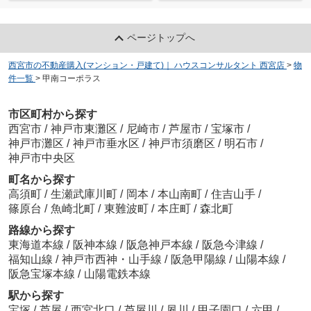
ページトップへ
西宮市の不動産購入(マンション・戸建て)｜ ハウスコンサルタント 西宮店
>
物
件一覧
>
甲南コーポラス
市区町村から探す
西宮市
/
神戸市東灘区
/
尼崎市
/
芦屋市
/
宝塚市
/
神戸市灘区
/
神戸市垂水区
/
神戸市須磨区
/
明石市
/
神戸市中央区
町名から探す
高須町
/
生瀬武庫川町
/
岡本
/
本山南町
/
住吉山手
/
篠原台
/
魚崎北町
/
東難波町
/
本庄町
/
森北町
路線から探す
東海道本線
/
阪神本線
/
阪急神戸本線
/
阪急今津線
/
福知山線
/
神戸市西神・山手線
/
阪急甲陽線
/
山陽本線
/
阪急宝塚本線
/
山陽電鉄本線
駅から探す
宝塚
/
芦屋
/
西宮北口
/
芦屋川
/
夙川
/
甲子園口
/
六甲
/