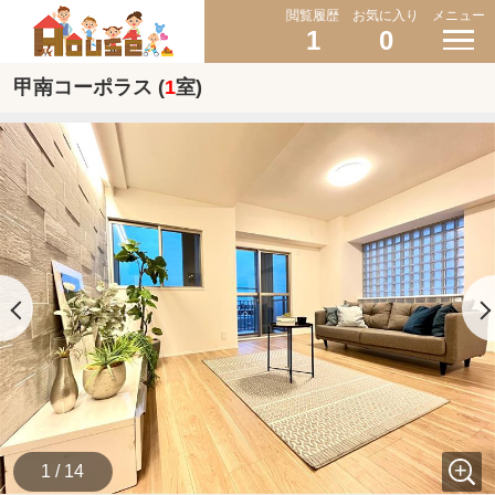
閲覧履歴
お気に入り
メニュー
1
0
甲南コーポラス (
1
室)
1 / 14