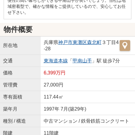
便性の高い暮らしができる甲南山手が良いでしょう。当社は地
域密着型で、確かな情報をご提供しているので、安心してお任
せ下さい。
物件概要
兵庫県
神戸市東灘区
森北町
３丁目4
所在地
-28
交通
東海道本線
「
甲南山手
」駅 徒歩7分
価格
6,399万円
管理費
27,000円
専有面積
117.44㎡
築年月
1997年 7月(築29年)
種別 / 構造
中古マンション / 鉄骨鉄筋コンクリート
階建
11階建