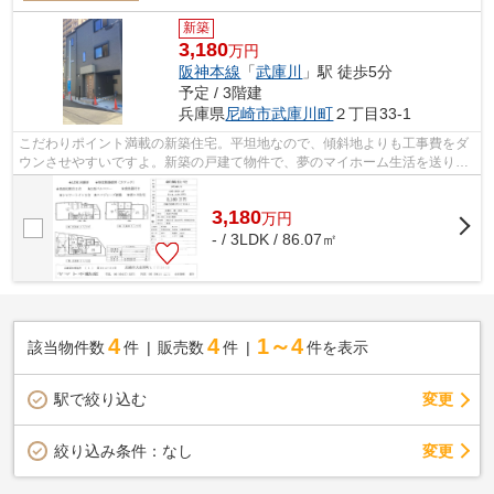
新築
3,180
万円
阪神本線
「
武庫川
」駅 徒歩5分
予定 / 3階建
兵庫県
尼崎市
武庫川町
２丁目33-1
こだわりポイント満載の新築住宅。平坦地なので、傾斜地よりも工事費をダ
ウンさせやすいですよ。新築の戸建て物件で、夢のマイホーム生活を送りま
せんか。木の温もりも感じることので...
3,180
万
円
- / 3LDK / 86.07㎡
4
4
1～4
該当物件数
件
販売数
件
件を表示
駅で絞り込む
変更
変更
絞り込み条件：
なし