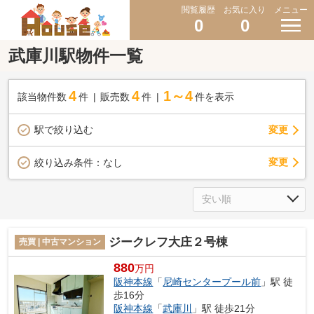
閲覧履歴
お気に入り
メニュー
0
0
武庫川駅物件一覧
4
4
1～4
該当物件数
件
販売数
件
件を表示
駅で絞り込む
変更
変更
絞り込み条件：
なし
ジークレフ大庄２号棟
売買 | 中古マンション
880
万円
阪神本線
「
尼崎センタープール前
」駅 徒
歩16分
阪神本線
「
武庫川
」駅 徒歩21分