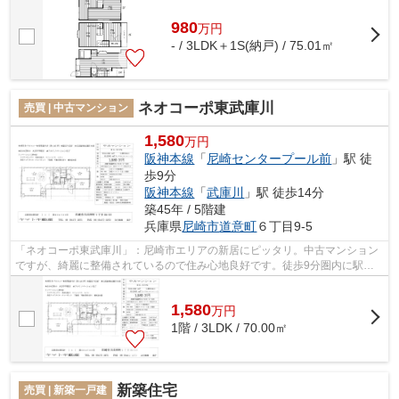
980
万
円
- / 3LDK＋1S(納戸) / 75.01㎡
ネオコーポ東武庫川
売買 | 中古マンション
1,580
万円
阪神本線
「
尼崎センタープール前
」駅 徒
歩9分
阪神本線
「
武庫川
」駅 徒歩14分
築45年 / 5階建
兵庫県
尼崎市
道意町
６丁目9-5
「ネオコーポ東武庫川」：尼崎市エリアの新居にピッタリ。中古マンション
ですが、綺麗に整備されているので住み心地良好です。徒歩9分圏内に駅の
ある物件です。3000㎡までの店舗等の住...
1,580
万
円
1階 / 3LDK / 70.00㎡
新築住宅
売買 | 新築一戸建