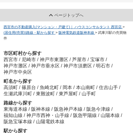
ページトップへ
西宮市の不動産購入(マンション・戸建て)｜ ハウスコンサルタント 西宮店
>
(居住用(売買))路線・駅から探す
>
阪神電気鉄道阪神本線
>
武庫川駅の売買物
件
市区町村から探す
西宮市
/
尼崎市
/
神戸市東灘区
/
芦屋市
/
宝塚市
/
神戸市灘区
/
神戸市垂水区
/
神戸市須磨区
/
明石市
/
神戸市中央区
町名から探す
高須町
/
篠原台
/
魚崎北町
/
岡本
/
本山南町
/
住吉山手
/
生瀬武庫川町
/
東難波町
/
東芦屋町
/
山手町
路線から探す
東海道本線
/
阪神本線
/
阪急神戸本線
/
阪急今津線
/
福知山線
/
神戸市西神・山手線
/
阪急甲陽線
/
山陽本線
/
阪急宝塚本線
/
山陽電鉄本線
駅から探す