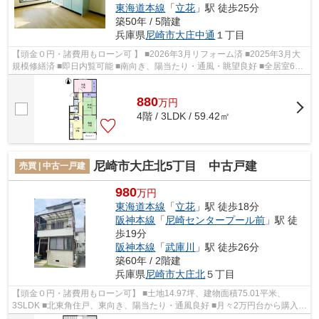
東海道本線
「
立花
」駅 徒歩25分
築50年 / 5階建
兵庫県
尼崎市
大庄中通
１丁目
【頭金０円・諸費用もローン可 】 ■2026年3月リフォーム済 ■2025年3月大
規模修繕済 ■即日内覧可能 ■南向き、陽当たり・通風・眺望良好 ■全居室6帖
以上、ゆとりのある間取り ■収納豊富 ...
880
万
円
4階 / 3LDK / 59.42㎡
尼崎市大庄北5丁目 中古戸建
売買 | 中古一戸建
980
万円
東海道本線
「
立花
」駅 徒歩18分
阪神本線
「
尼崎センタープール前
」駅 徒
歩19分
阪神本線
「
武庫川
」駅 徒歩26分
築60年 / 2階建
兵庫県
尼崎市
大庄北
５丁目
【頭金０円・諸費用もローン可】 ■土地14.97坪、建物面積75.01平米、
3SLDK ■北東角住戸、東向き、陽当たり・通風良好 ■月々2万円台から購入可
能 ■即日内覧可能 ■浜田小学校徒歩6分、...