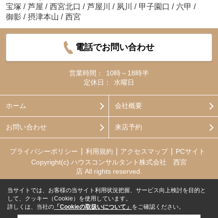
宝塚
/
芦屋
/
西宮北口
/
芦屋川
/
夙川
/
甲子園口
/
六甲
/
御影
/
摂津本山
/
西宮
電話でお問い合わせ
営業時間：
10時～18時半
定休日：
水曜日
ホーム
会社概要
お問い合わせ
来店予約
プライバシーポリシー
利用規約
アクセスマップ
PCサイト
Copyright(c) ハウスコンサルタント株式会社 西宮
店 All rights reserved.
当サイトでは、お客様の当サイト利用状況把握、サービス向上検討を目的と
して、クッキー（Cookie）を使用しています。
詳しくは、当社の
「Cookieの取扱いについて」
をご確認ください。