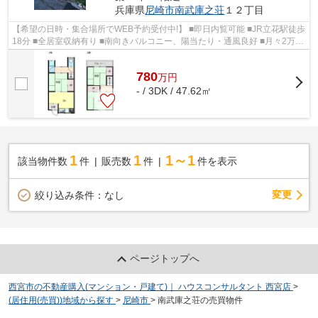
兵庫県
尼崎市
南武庫之荘
１２丁目
【希望の日時・集合場所でWEB予約受付中!】 ■即日内覧可能 ■JR立花駅徒歩
18分 ■全居室収納有り ■南向きバルコニー、陽当たり・通風良好 ■月々2万円
台から購入可能 ■スーパー徒歩4分、...
780
万
円
- / 3DK / 47.62㎡
1
1
1～1
該当物件数
件
販売数
件
件を表示
変更
絞り込み条件：
なし
ページトップへ
西宮市の不動産購入(マンション・戸建て)｜ ハウスコンサルタント 西宮店
>
(居住用(売買))地域から探す
>
尼崎市
>
南武庫之荘の売買物件