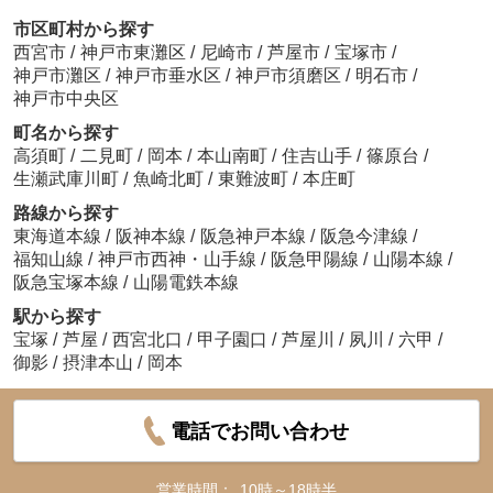
市区町村から探す
西宮市
/
神戸市東灘区
/
尼崎市
/
芦屋市
/
宝塚市
/
神戸市灘区
/
神戸市垂水区
/
神戸市須磨区
/
明石市
/
神戸市中央区
町名から探す
高須町
/
二見町
/
岡本
/
本山南町
/
住吉山手
/
篠原台
/
生瀬武庫川町
/
魚崎北町
/
東難波町
/
本庄町
路線から探す
東海道本線
/
阪神本線
/
阪急神戸本線
/
阪急今津線
/
福知山線
/
神戸市西神・山手線
/
阪急甲陽線
/
山陽本線
/
阪急宝塚本線
/
山陽電鉄本線
駅から探す
宝塚
/
芦屋
/
西宮北口
/
甲子園口
/
芦屋川
/
夙川
/
六甲
/
御影
/
摂津本山
/
岡本
電話でお問い合わせ
営業時間：
10時～18時半