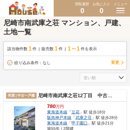
閲覧履歴
お気に入り
メニュー
0
0
尼崎市南武庫之荘 マンション、戸建、
土地一覧
1
1
1～1
該当物件数
件
販売数
件
件を表示
変更
絞り込み条件：
なし
尼崎市南武庫之荘12丁目 中古戸建
売買 | 中古一戸建
780
万円
東海道本線
「
立花
」駅 徒歩18分
阪急神戸本線
「
武庫之荘
」駅 徒歩28分
東海道本線
「
甲子園口
」駅 徒歩21分
築55年 / 2階建