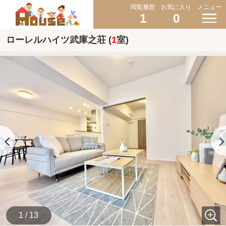
閲覧履歴
お気に入り
メニュー
1
0
ローレルハイツ武庫之荘 (
1
室)
1 / 13