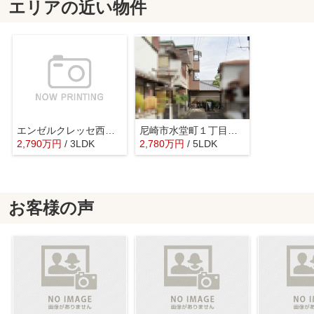
エリアの近い物件
エンゼルクレッセ西難波
尼崎市水堂町１丁目 中古戸建
2,790
万
円
/ 3LDK
2,780
万
円
/ 5LDK
お客様の声