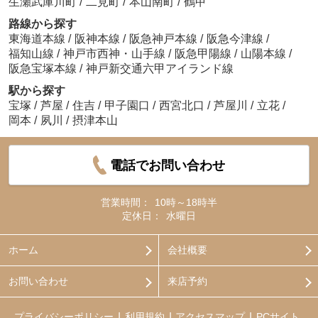
生瀬武庫川町
/
二見町
/
本山南町
/
鶴甲
路線から探す
東海道本線
/
阪神本線
/
阪急神戸本線
/
阪急今津線
/
福知山線
/
神戸市西神・山手線
/
阪急甲陽線
/
山陽本線
/
阪急宝塚本線
/
神戸新交通六甲アイランド線
駅から探す
宝塚
/
芦屋
/
住吉
/
甲子園口
/
西宮北口
/
芦屋川
/
立花
/
岡本
/
夙川
/
摂津本山
電話でお問い合わせ
営業時間：
10時～18時半
定休日：
水曜日
ホーム
会社概要
お問い合わせ
来店予約
プライバシーポリシー
利用規約
アクセスマップ
PCサイト