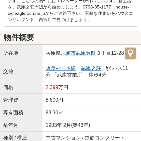
ます。こちらの物件にはエレベーターが付いています。新生活
を、武庫之荘周辺から始めましょう。0798-35-1177、house-
c@eagle.ocn.ne.jpからご連絡下さい。素敵な住まいをハウスコ
ンサルタント 西宮店で見つけましょう。
物件概要
所在地
兵庫県
尼崎市
武庫豊町
３丁目12-28
阪急神戸本線
「
武庫之荘
」駅 バス11
交通
分 「武庫営業所」 停歩4分
価格
2,399万円
管理費
8,600円
専有面積
83.30㎡
築年月
1983年 2月(築43年)
種別 / 構造
中古マンション / 鉄筋コンクリート