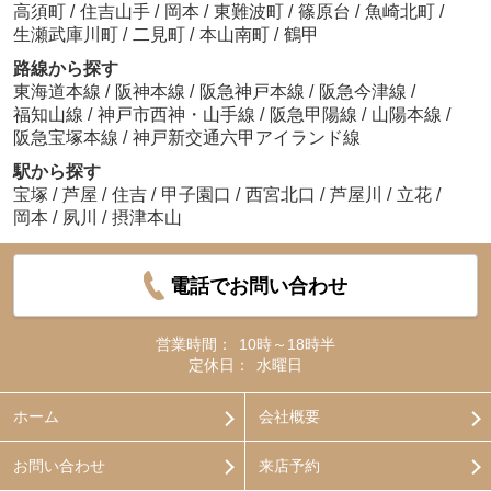
高須町
/
住吉山手
/
岡本
/
東難波町
/
篠原台
/
魚崎北町
/
生瀬武庫川町
/
二見町
/
本山南町
/
鶴甲
路線から探す
東海道本線
/
阪神本線
/
阪急神戸本線
/
阪急今津線
/
福知山線
/
神戸市西神・山手線
/
阪急甲陽線
/
山陽本線
/
阪急宝塚本線
/
神戸新交通六甲アイランド線
駅から探す
宝塚
/
芦屋
/
住吉
/
甲子園口
/
西宮北口
/
芦屋川
/
立花
/
岡本
/
夙川
/
摂津本山
電話でお問い合わせ
営業時間：
10時～18時半
定休日：
水曜日
ホーム
会社概要
お問い合わせ
来店予約