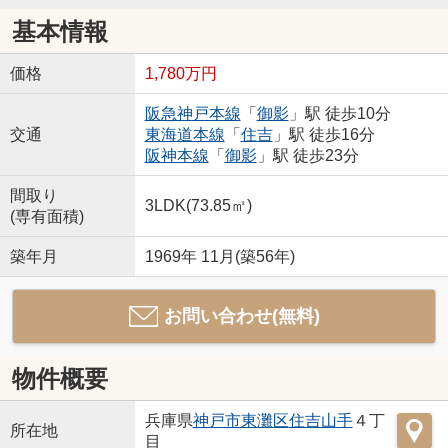
基本情報
価格
1,780万円
阪急神戸本線
「
御影
」駅 徒歩10分
交通
東海道本線
「
住吉
」駅 徒歩16分
阪神本線
「
御影
」駅 徒歩23分
間取り
3LDK(73.85㎡)
(専有面積)
築年月
1969年 11月(築56年)
お問い合わせ(無料)
物件概要
兵庫県
神戸市東灘区
住吉山手
４丁
所在地
目