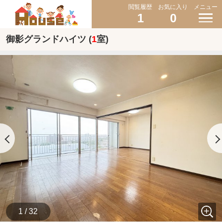
閲覧履歴
お気に入り
メニュー
1
0
御影グランドハイツ (
1
室)
1 / 32