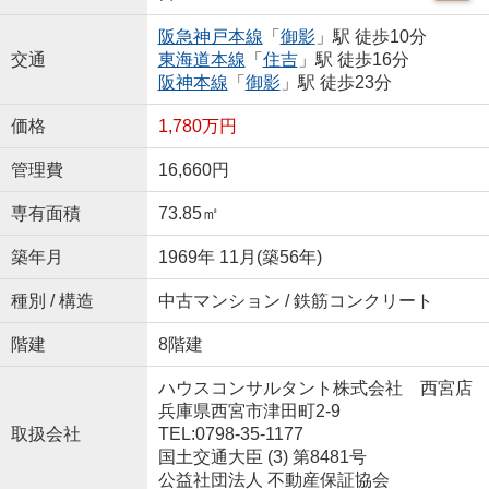
阪急神戸本線
「
御影
」駅 徒歩10分
交通
東海道本線
「
住吉
」駅 徒歩16分
阪神本線
「
御影
」駅 徒歩23分
価格
1,780万円
管理費
16,660円
専有面積
73.85㎡
築年月
1969年 11月(築56年)
種別 / 構造
中古マンション / 鉄筋コンクリート
階建
8階建
ハウスコンサルタント株式会社 西宮店
兵庫県西宮市津田町2-9
取扱会社
TEL:0798-35-1177
国土交通大臣 (3) 第8481号
公益社団法人 不動産保証協会