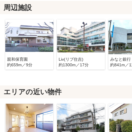
周辺施設
親和保育園
Liv(リブ住吉)
約659m／9分
約1300m／17分
約841m／1
エリアの近い物件