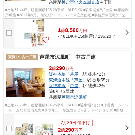
兵庫県
神戸市中央区
国香通
４丁目
■土地51.44坪、建物面積195.28平米、8LDDKK ■駐車場並列2台分 ■4沿線利
用可能 ■2017年9月、旭化成ヘーベルハウス注文住宅 ■事務所兼住宅の2世帯
住居 ■賃貸中の土地84.21平米と一括して...
1
8,580
億
万
円
- / 8LDK＋1S(納戸) / 195.28㎡
芦屋市涼風町 中古戸建
売買 | 中古一戸建
2
290
億
万円
阪神本線
「
芦屋
」駅 徒歩42分
東海道本線
「
芦屋
」駅 徒歩55分
阪神本線
「
芦屋
」駅 徒歩42分
築8年 / 2階建
兵庫県
芦屋市
涼風町
■土地72.73坪、建物面積164.25平米、5LDK ■駐車場2台分 ■床暖房・シャワ
ールームなど設備充実 ■ダブルボール洗面台２ヶ所、トイレ３ヶ所 ■開放感
のある吹き抜けの25.1帖のLDK ■エレベ...
7月30日 値下げ
2
290
億
万
円