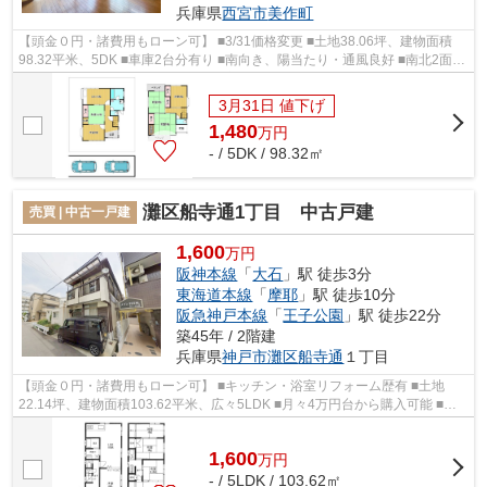
兵庫県
西宮市
美作町
【頭金０円・諸費用もローン可】 ■3/31価格変更 ■土地38.06坪、建物面積
98.32平米、5DK ■車庫2台分有り ■南向き、陽当たり・通風良好 ■南北2面バ
ルコニー ■開放感のある吹き抜けの玄関...
3月31日 値下げ
1,480
万
円
- / 5DK / 98.32㎡
灘区船寺通1丁目 中古戸建
売買 | 中古一戸建
1,600
万円
阪神本線
「
大石
」駅 徒歩3分
東海道本線
「
摩耶
」駅 徒歩10分
阪急神戸本線
「
王子公園
」駅 徒歩22分
築45年 / 2階建
兵庫県
神戸市灘区
船寺通
１丁目
【頭金０円・諸費用もローン可】 ■キッチン・浴室リフォーム歴有 ■土地
22.14坪、建物面積103.62平米、広々5LDK ■月々4万円台から購入可能 ■即
日内覧可能 ■阪神大石駅徒歩3分 ■2沿線...
1,600
万
円
- / 5LDK / 103.62㎡