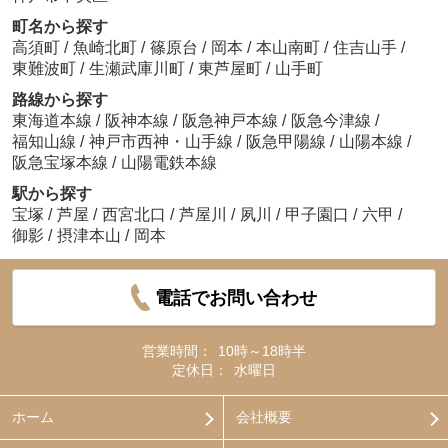
町名から探す
高須町
/
魚崎北町
/
篠原台
/
岡本
/
本山南町
/
住吉山手
/
東難波町
/
生瀬武庫川町
/
東芦屋町
/
山手町
路線から探す
東海道本線
/
阪神本線
/
阪急神戸本線
/
阪急今津線
/
福知山線
/
神戸市西神・山手線
/
阪急甲陽線
/
山陽本線
/
阪急宝塚本線
/
山陽電鉄本線
駅から探す
宝塚
/
芦屋
/
西宮北口
/
芦屋川
/
夙川
/
甲子園口
/
六甲
/
御影
/
摂津本山
/
岡本
電話でお問い合わせ
営業時間：
10時～18時半
定休日：
水曜日
ホーム
会社概要