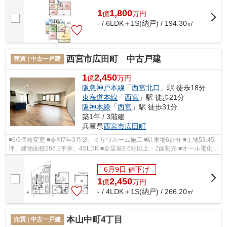
1
1,800
億
万
円
- / 6LDK＋1S(納戸) / 194.30㎡
西宮市広田町 中古戸建
売買 | 中古一戸建
1
2,450
億
万円
阪急神戸本線
「
西宮北口
」駅 徒歩18分
東海道本線
「
西宮
」駅 徒歩21分
阪神本線
「
西宮
」駅 徒歩31分
築1年 / 3階建
兵庫県
西宮市
広田町
■6/9価格変更 ■令和7年3月築、ミサワホーム施工 ■駐車場6台分 ■土地53.45
坪、建物面積266.2平米、4SLDK ■全居室8.6帖以上・2面彩光 ■オール電化住
宅 ■太陽光発電システム ■電動シャッ...
6月9日 値下げ
1
2,450
億
万
円
- / 4LDK＋1S(納戸) / 266.20㎡
本山中町4丁目
売買 | 中古一戸建