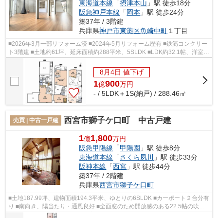
東海道本線
「
摂津本山
」駅 徒歩18分
阪急神戸本線
「
岡本
」駅 徒歩24分
築37年 / 3階建
兵庫県
神戸市東灘区
魚崎中町
１丁目
■2026年3月一部リフォーム済 ■2024年5月リフォーム歴有 ■鉄筋コンクリー
ト3階建 ■土地約61坪、延床面積約288平米、5SLDK ■LDK約32.1帖、洋室
26.6帖 ■駐車スペース2台 ■３駅２沿線利用...
8月4日 値下げ
1
900
億
万
円
- / 5LDK＋1S(納戸) / 288.46㎡
西宮市獅子ケ口町 中古戸建
売買 | 中古一戸建
1
1,800
億
万円
阪急甲陽線
「
甲陽園
」駅 徒歩8分
東海道本線
「
さくら夙川
」駅 徒歩33分
阪神本線
「
西宮
」駅 徒歩44分
築37年 / 2階建
兵庫県
西宮市
獅子ケ口町
■土地187.99坪、建物面積194.3平米、ゆとりの6SLDK ■カーポート２台分有
り ■南向き、陽当たり・通風良好 ■全面窓のため開放感のある22.5帖の吹抜
けのリビング ■納戸など収納充実 ■テ...