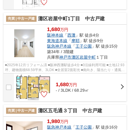
灘区岩屋中町1丁目 中古戸建
売買 | 中古一戸建
1,680
万円
阪神本線
「
西灘
」駅 徒歩4分
東海道本線
「
摩耶
」駅 徒歩9分
阪急神戸本線
「
王子公園
」駅 徒歩15分
築34年 / 3階建
兵庫県
神戸市灘区
岩屋中町
１丁目
■2025年12月リフォーム済 ■阪神西灘駅徒歩4分 ■3沿線利用可能 ■土地12.93
坪、建物面積68.59平米、3LDK ■全居室2面彩光 ■南向き、陽当たり・通風良
好 ■水廻り全て窓付き、彩光・換気...
1,680
万
円
- / 3LDK / 68.29㎡
灘区五毛通３丁目 中古戸建
売買 | 中古一戸建
1,980
万円
阪急神戸本線
「
王子公園
」駅 徒歩16分