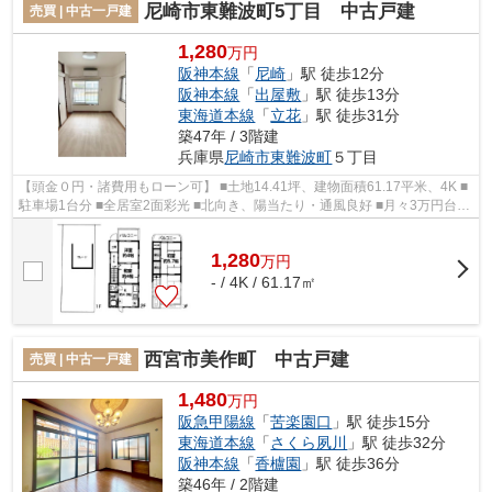
尼崎市東難波町5丁目 中古戸建
売買 | 中古一戸建
1,280
万円
阪神本線
「
尼崎
」駅 徒歩12分
阪神本線
「
出屋敷
」駅 徒歩13分
東海道本線
「
立花
」駅 徒歩31分
築47年 / 3階建
兵庫県
尼崎市
東難波町
５丁目
【頭金０円・諸費用もローン可】 ■土地14.41坪、建物面積61.17平米、4K ■
駐車場1台分 ■全居室2面彩光 ■北向き、陽当たり・通風良好 ■月々3万円台か
ら購入可能 ■即日内覧可能 ■2駅利...
1,280
万
円
- / 4K / 61.17㎡
西宮市美作町 中古戸建
売買 | 中古一戸建
1,480
万円
阪急甲陽線
「
苦楽園口
」駅 徒歩15分
東海道本線
「
さくら夙川
」駅 徒歩32分
阪神本線
「
香櫨園
」駅 徒歩36分
築46年 / 2階建