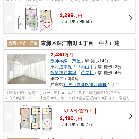
納付 ■角住居、南向き、陽当たり・通風...
2,299
万
円
- / 3LDK / 98.65㎡
東灘区深江南町１丁目 中古戸建
売買 | 中古一戸建
2,480
万円
阪神本線
「
芦屋
」駅 徒歩14分
東海道本線
「
甲南山手
」駅 徒歩22分
阪急神戸本線
「
芦屋川
」駅 徒歩24分
築22年 / 3階建
兵庫県
神戸市東灘区
深江南町
１丁目
【頭金０円・諸費用もローン可】 ■土地21.15坪、建物面積80.27平米、
4LDK ■駐車スペース1台分 ■サンルーム付 ■全居室収納付 ■東向き、陽当た
り・通風良好 ■月々6万円台から購入可能 ...
6月8日 値下げ
2,480
万
円
- / 4LDK / 80.27㎡