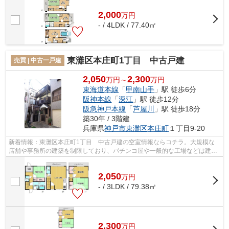
2,000
万
円
- / 4LDK / 77.40㎡
東灘区本庄町1丁目 中古戸建
売買 | 中古一戸建
2,050
2,300
万円～
万円
東海道本線
「
甲南山手
」駅 徒歩6分
阪神本線
「
深江
」駅 徒歩12分
阪急神戸本線
「
芦屋川
」駅 徒歩18分
築30年 / 3階建
兵庫県
神戸市東灘区
本庄町
１丁目9-20
新着情報：東灘区本庄町1丁目 中古戸建の空室情報ならコチラ。大規模な
店舗や事務所の建築を制限しており、パチンコ屋や一般的な工場などは建て
ることができない地域なので住居地とし...
2,050
万
円
- / 3LDK / 79.38㎡
2,300
万
円