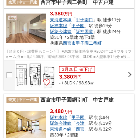
西宮市甲子園二番町 中古戸建
売買 | 中古一戸建
3,380
万円
東海道本線
「
甲子園口
」駅 徒歩11分
阪神本線
「
甲子園
」駅 徒歩19分
阪急今津線
「
阪神国道
」駅 徒歩24分
築31年 / 2階建 地下1階
兵庫県
西宮市
甲子園二番町
【頭金０円・諸費用もローン可】 ■3/28大幅価格変更 ■2024年12月フルリフ
ォーム済 ■土地54.66坪、建物面積98.93平米、3LDK ■大型車庫1台分 ■設
備・収納充実 ■北東向き、陽当たり・通風...
3月28日 値下げ
3,380
万
円
- / 3LDK / 98.93㎡
西宮市甲子園網引町 中古戸建
売買 | 中古一戸建
3,480
万円
阪神本線
「
甲子園
」駅 徒歩9分
阪急今津線
「
今津
」駅 徒歩19分
東海道本線
「
西宮
」駅 徒歩32分
築39年 / 2階建