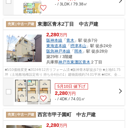
- / 3LDK / 79.38㎡
東灘区青木2丁目 中古戸建
売買 | 中古一戸建
2,280
万円
阪神本線
「
青木
」駅 徒歩7分
東海道本線
「
摂津本山
」駅 徒歩24分
阪急神戸本線
「
岡本
」駅 徒歩28分
築29年 / 3階建
兵庫県
神戸市東灘区
青木
２丁目
■5/10価格変更 ■2024年12月リフォーム済 ■阪神青木駅徒歩7分 ■土地61.75
坪（土地敷地権設定有り 持ち分4分の1）建物面積約74.01平米 ■4DK、全居
室フローリング ■南向きバルコニー、2面...
5月10日 値下げ
2,280
万
円
- / 4DK / 74.01㎡
西宮市甲子園町 中古戸建
売買 | 中古一戸建
2,280
万円