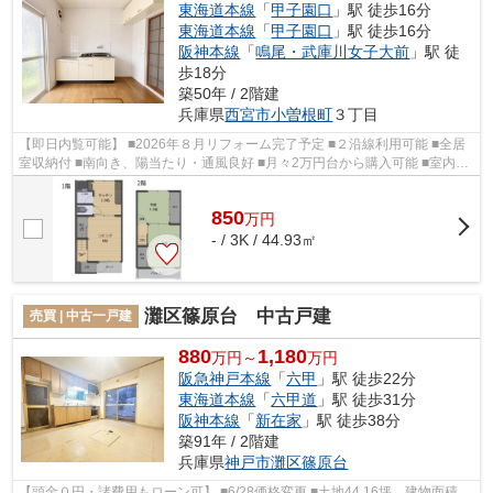
東海道本線
「
甲子園口
」駅 徒歩16分
東海道本線
「
甲子園口
」駅 徒歩16分
阪神本線
「
鳴尾・武庫川女子大前
」駅 徒
歩18分
築50年 / 2階建
兵庫県
西宮市
小曽根町
３丁目
【即日内覧可能】 ■2026年８月リフォーム完了予定 ■２沿線利用可能 ■全居
室収納付 ■南向き、陽当たり・通風良好 ■月々2万円台から購入可能 ■室内洗
濯機置き場設置 ■小松小学校徒歩11...
850
万
円
- / 3K / 44.93㎡
灘区篠原台 中古戸建
売買 | 中古一戸建
880
1,180
万円～
万円
阪急神戸本線
「
六甲
」駅 徒歩22分
東海道本線
「
六甲道
」駅 徒歩31分
阪神本線
「
新在家
」駅 徒歩38分
築91年 / 2階建
兵庫県
神戸市灘区
篠原台
【頭金０円・諸費用もローン可】 ■6/28価格変更 ■土地44.16坪、建物面積