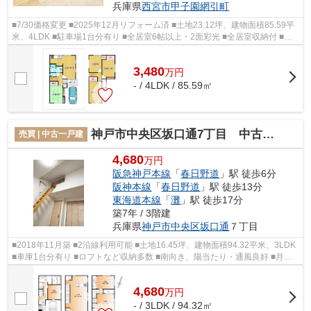
兵庫県
西宮市
甲子園網引町
■7/30価格変更 ■2025年12月リフォーム済 ■土地23.12坪、建物面積85.59平
米、4LDK ■駐車場1台分有り ■全居室6帖以上・2面彩光 ■全居室収納付 ■北
西向き、陽当たり・通風良好 ■月々9万...
3,480
万
円
- / 4LDK / 85.59㎡
神戸市中央区坂口通7丁目 中古戸建
売買 | 中古一戸建
4,680
万円
阪急神戸本線
「
春日野道
」駅 徒歩6分
阪神本線
「
春日野道
」駅 徒歩13分
東海道本線
「
灘
」駅 徒歩17分
築7年 / 3階建
兵庫県
神戸市中央区
坂口通
７丁目
■2018年11月築 ■2沿線利用可能 ■土地16.45坪、建物面積94.32平米、3LDK
■車庫1台分有り ■ロフトなど収納多数 ■南向き、陽当たり・通風良好 ■月々
12万円台から購入可能 ■浴室乾燥機・...
4,680
万
円
- / 3LDK / 94.32㎡