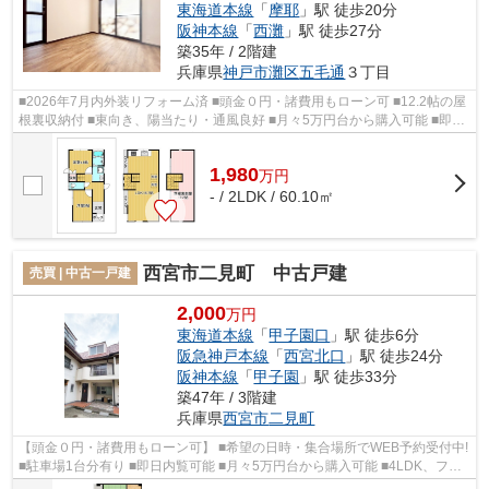
東海道本線
「
摩耶
」駅 徒歩20分
阪神本線
「
西灘
」駅 徒歩27分
築35年 / 2階建
兵庫県
神戸市灘区
五毛通
３丁目
■2026年7月内外装リフォーム済 ■頭金０円・諸費用もローン可 ■12.2帖の屋
根裏収納付 ■東向き、陽当たり・通風良好 ■月々5万円台から購入可能 ■即日
内覧可能 ■食洗機など設備充実 ■...
1,980
万
円
- / 2LDK / 60.10㎡
西宮市二見町 中古戸建
売買 | 中古一戸建
2,000
万円
東海道本線
「
甲子園口
」駅 徒歩6分
阪急神戸本線
「
西宮北口
」駅 徒歩24分
阪神本線
「
甲子園
」駅 徒歩33分
築47年 / 3階建
兵庫県
西宮市
二見町
【頭金０円・諸費用もローン可】 ■希望の日時・集合場所でWEB予約受付中!
■駐車場1台分有り ■即日内覧可能 ■月々5万円台から購入可能 ■4LDK、ファ
ミリーにもおすすめ♪ ■両面バルコニー...