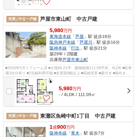
芦屋市東山町 中古戸建
売買 | 中古一戸建
5,980
万円
東海道本線
「
芦屋
」駅 徒歩18分
阪急神戸本線
「
芦屋川
」駅 徒歩16分
阪神本線
「
打出
」駅 徒歩21分
築29年 / 2階建
兵庫県
芦屋市
東山町
■2026年5月リフォーム済 ■土地66.21坪、建物面積111.09平米、4LDK ■駐車
場3台分有り ■2沿線利用可能 ■全居室6帖以上 ■収納充実 ■庭付き ■南向き、
陽当たり・通風・眺望良好 ■月々15万...
5,980
万
円
- / 4LDK / 111.09㎡
東灘区魚崎中町1丁目 中古戸建
売買 | 中古一戸建
1
900
億
万円
阪神本線
「
青木
」駅 徒歩7分