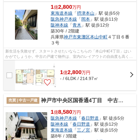
1
2,800
億
万円
東海道本線
「
摂津本山
」駅 徒歩5分
阪急神戸本線
「
岡本
」駅 徒歩11分
阪神本線
「
青木
」駅 徒歩12分
築30年 / 2階建
兵庫県
神戸市東灘区
本山中町
４丁目６番
３号
新生活を失敗せず、スタートさせたいならこちらの「本山中町4丁目」はい
かがでしょうか。中古の戸建て物件は、室内のレイアウトの自由度も高く好
みの部屋を作れます。快適な住宅市街地...
1
2,800
億
万
円
- / 6LDK / 214.97㎡
神戸市中央区国香通4丁目 中古戸建
売買 | 中古一戸建
1
8,580
億
万円
阪急神戸本線
「
春日野道
」駅 徒歩5分
阪神本線
「
春日野道
」駅 徒歩12分
東海道本線
「
三ノ宮
」駅 徒歩15分
築8年 / 3階建