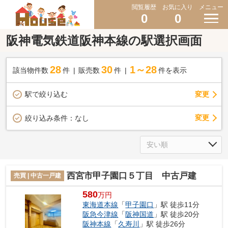
閲覧履歴
お気に入り
メニュー
0
0
阪神電気鉄道阪神本線の駅選択画面
28
30
1～28
該当物件数
件
販売数
件
件を表示
駅で絞り込む
変更
変更
絞り込み条件：
なし
西宮市甲子園口５丁目 中古戸建
売買 | 中古一戸建
580
万円
東海道本線
「
甲子園口
」駅 徒歩11分
阪急今津線
「
阪神国道
」駅 徒歩20分
阪神本線
「
久寿川
」駅 徒歩26分