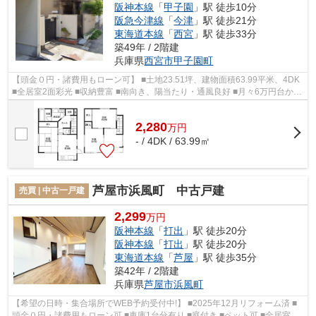
阪神本線
「
甲子園
」駅 徒歩10分
阪急今津線
「
今津
」駅 徒歩21分
東海道本線
「
西宮
」駅 徒歩33分
築49年 / 2階建
兵庫県
西宮市
甲子園町
【頭金０円・諸費用もローン可】 ■土地23.51坪、建物面積63.99平米、4DK
■全居室2面彩光 ■収納豊富 ■南向き、陽当たり・通風良好 ■月々6万円台から
購入可能 ■即日内覧可能 ■浴室乾燥...
2,280
万
円
- / 4DK / 63.99㎡
芦屋市浜風町 中古戸建
売買 | 中古一戸建
2,299
万円
阪神本線
「
打出
」駅 徒歩20分
阪神本線
「
打出
」駅 徒歩20分
東海道本線
「
芦屋
」駅 徒歩35分
築42年 / 2階建
兵庫県
芦屋市
浜風町
【希望の日時・集合場所でWEB予約受付中!】 ■2025年12月リフォーム済 ■
頭金０円・諸費用もローン可 ■車庫1台分有り ■庭付き ■ペット可 ■全居室収