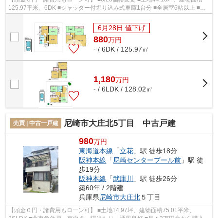
125.97平米、6DK ■シャッター付堀り込み式車庫1台分 ■全居室6帖以上 ■南
東向き、陽当たり・通風・眺望良好 ■月...
6月28日 値下げ
880
万
円
- / 6DK / 125.97㎡
1,180
万
円
- / 6LDK / 128.02㎡
尼崎市大庄北5丁目 中古戸建
売買 | 中古一戸建
980
万円
東海道本線
「
立花
」駅 徒歩18分
阪神本線
「
尼崎センタープール前
」駅 徒
歩19分
阪神本線
「
武庫川
」駅 徒歩26分
築60年 / 2階建
兵庫県
尼崎市
大庄北
５丁目
【頭金０円・諸費用もローン可】 ■土地14.97坪、建物面積75.01平米、