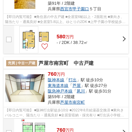
築91年 / 2階建
兵庫県
西宮市
甲子園口
５丁目
【即日内覧可能】 ■角住居の中古戸建 ■全居室6帖以上・2面彩光 ■東向き、
陽当たり・通風良好 ■全居室5.8以上、ゆとりの2DK ■上甲子園小学校徒歩3
分、上甲子園中学校徒歩10分 ■スーパ...
580
万
円
- / 2DK / 38.72㎡
芦屋市南宮町 中古戸建
売買 | 中古一戸建
760
万円
阪神本線
「
打出
」駅 徒歩10分
東海道本線
「
芦屋
」駅 徒歩27分
阪急神戸本線
「
夙川
」駅 徒歩31分
築59年 / 2階建
兵庫県
芦屋市
南宮町
【即日内覧可能】 ■阪神打出駅徒歩10分 ■2022年8月給湯器交換済 ■東向き
バルコニー、陽当たり・通風良好 ■全居室収納・採光有り ■打出浜小学校徒
歩2分、精道中学校徒歩6分 ■スーパー徒...
760
万
円