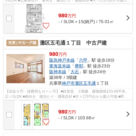
3SLDK ■北東角住戸、東向き、陽当たり・通風良好 ■月々2万円台から購入可
能 ■即日内覧可能 ■浜田小学校徒歩6分、...
980
万
円
- / 3LDK＋1S(納戸) / 75.01㎡
灘区五毛通１丁目 中古戸建
売買 | 中古一戸建
980
万円
阪急神戸本線
「
六甲
」駅 徒歩18分
東海道本線
「
摩耶
」駅 徒歩23分
阪神本線
「
大石
」駅 徒歩24分
築38年 / 3階建
兵庫県
神戸市灘区
五毛通
１丁目
【頭金０円・諸費用もローン可】 ■鉄骨造、３階建、建物面積103.68平米、
広々5LDK ■南向き、陽当たり・通風良好 ■月々2万円台から購入可能 ■即日
内覧可能 ■２面彩光・収納豊富 ■美野...
980
万
円
- / 5LDK / 103.68㎡