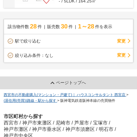
- / 5LDK / 164.25㎡
28
30
1～28
該当物件数
件
販売数
件
件を表示
駅で絞り込む
変更
変更
絞り込み条件：
なし
ページトップへ
西宮市の不動産購入(マンション・戸建て)｜ ハウスコンサルタント 西宮店
>
(居住用(売買))路線・駅から探す
>
阪神電気鉄道阪神本線の売買物件
市区町村から探す
西宮市
/
神戸市東灘区
/
尼崎市
/
芦屋市
/
宝塚市
/
神戸市灘区
/
神戸市垂水区
/
神戸市須磨区
/
明石市
/
神戸市中央区