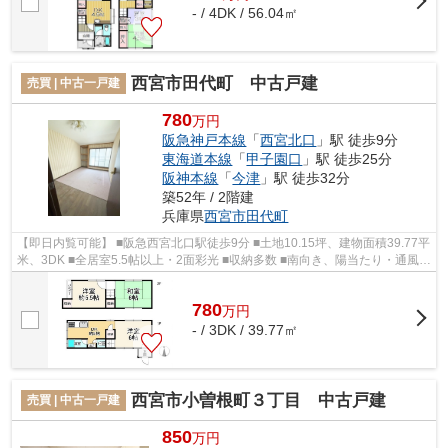
- / 4DK / 56.04㎡
西宮市田代町 中古戸建
売買 | 中古一戸建
780
万円
阪急神戸本線
「
西宮北口
」駅 徒歩9分
東海道本線
「
甲子園口
」駅 徒歩25分
阪神本線
「
今津
」駅 徒歩32分
築52年 / 2階建
兵庫県
西宮市
田代町
【即日内覧可能】 ■阪急西宮北口駅徒歩9分 ■土地10.15坪、建物面積39.77平
米、3DK ■全居室5.5帖以上・2面彩光 ■収納多数 ■南向き、陽当たり・通風良
好 ■月々2万円台から購入可能 ■深...
780
万
円
- / 3DK / 39.77㎡
西宮市小曽根町３丁目 中古戸建
売買 | 中古一戸建
850
万円