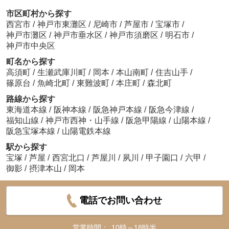
市区町村から探す
西宮市
/
神戸市東灘区
/
尼崎市
/
芦屋市
/
宝塚市
/
神戸市灘区
/
神戸市垂水区
/
神戸市須磨区
/
明石市
/
神戸市中央区
町名から探す
高須町
/
生瀬武庫川町
/
岡本
/
本山南町
/
住吉山手
/
篠原台
/
魚崎北町
/
東難波町
/
本庄町
/
森北町
路線から探す
東海道本線
/
阪神本線
/
阪急神戸本線
/
阪急今津線
/
福知山線
/
神戸市西神・山手線
/
阪急甲陽線
/
山陽本線
/
阪急宝塚本線
/
山陽電鉄本線
駅から探す
宝塚
/
芦屋
/
西宮北口
/
芦屋川
/
夙川
/
甲子園口
/
六甲
/
御影
/
摂津本山
/
岡本
電話でお問い合わせ
営業時間：
10時～18時半