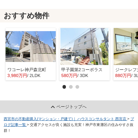
おすすめ物件
ワコーレ神戸森北町
甲子園第2コーポラス
ジークレフ
3,980万円
/ 2LDK
580万円
/ 3DK
880万円
/ 3
ページトップへ
西宮市の不動産購入(マンション・戸建て)｜ ハウスコンサルタント 西宮店
>
ブ
ログ記事一覧
>
交通アクセスが良く施設も充実！神戸市東灘区の住みやすさ抜
群！