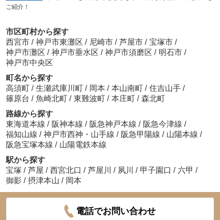
ご紹介！
市区町村から探す
西宮市
/
神戸市東灘区
/
尼崎市
/
芦屋市
/
宝塚市
/
神戸市灘区
/
神戸市垂水区
/
神戸市須磨区
/
明石市
/
神戸市中央区
町名から探す
高須町
/
生瀬武庫川町
/
岡本
/
本山南町
/
住吉山手
/
篠原台
/
魚崎北町
/
東難波町
/
本庄町
/
森北町
路線から探す
東海道本線
/
阪神本線
/
阪急神戸本線
/
阪急今津線
/
福知山線
/
神戸市西神・山手線
/
阪急甲陽線
/
山陽本線
/
阪急宝塚本線
/
山陽電鉄本線
駅から探す
宝塚
/
芦屋
/
西宮北口
/
芦屋川
/
夙川
/
甲子園口
/
六甲
/
御影
/
摂津本山
/
岡本
電話でお問い合わせ