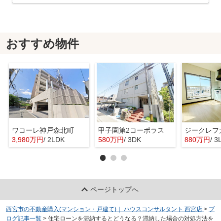
おすすめ物件
ワコーレ神戸森北町
甲子園第2コーポラス
ジークレフ
3,980万円
/ 2LDK
580万円
/ 3DK
880万円
/ 3
ページトップへ
西宮市の不動産購入(マンション・戸建て)｜ ハウスコンサルタント 西宮店
>
ブ
ログ記事一覧
>
住宅ローンを滞納するとどうなる？滞納した場合の対処方法を