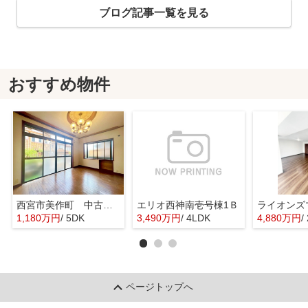
ブログ記事一覧を見る
おすすめ物件
西宮市美作町 中古戸建
エリオ西神南壱号棟1Ｂ
1,180万円
/ 5DK
3,490万円
/ 4LDK
4,880万円
/
ページトップへ