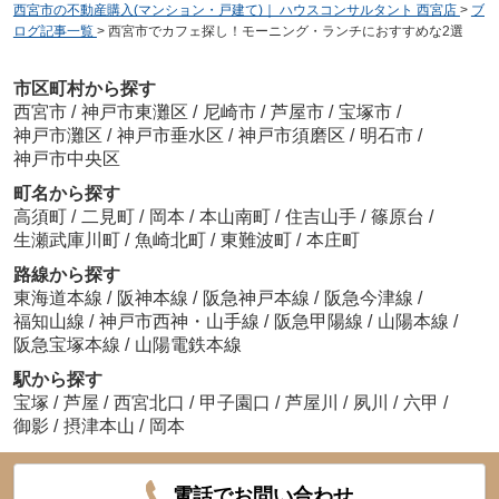
西宮市の不動産購入(マンション・戸建て)｜ ハウスコンサルタント 西宮店
>
ブ
ログ記事一覧
>
西宮市でカフェ探し！モーニング・ランチにおすすめな2選
市区町村から探す
西宮市
/
神戸市東灘区
/
尼崎市
/
芦屋市
/
宝塚市
/
神戸市灘区
/
神戸市垂水区
/
神戸市須磨区
/
明石市
/
神戸市中央区
町名から探す
高須町
/
二見町
/
岡本
/
本山南町
/
住吉山手
/
篠原台
/
生瀬武庫川町
/
魚崎北町
/
東難波町
/
本庄町
路線から探す
東海道本線
/
阪神本線
/
阪急神戸本線
/
阪急今津線
/
福知山線
/
神戸市西神・山手線
/
阪急甲陽線
/
山陽本線
/
阪急宝塚本線
/
山陽電鉄本線
駅から探す
宝塚
/
芦屋
/
西宮北口
/
甲子園口
/
芦屋川
/
夙川
/
六甲
/
御影
/
摂津本山
/
岡本
電話でお問い合わせ