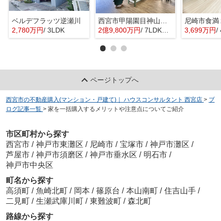
ベルデフラッツ逆瀬川
西宮市甲陽園目神山町 中古戸建
2,780万円
/ 3LDK
2億9,800万円
/ 7LDK＋3S(納戸)
3,699万円
/ 
ページトップへ
西宮市の不動産購入(マンション・戸建て)｜ ハウスコンサルタント 西宮店
>
ブ
ログ記事一覧
>
家を一括購入するメリットや注意点についてご紹介
市区町村から探す
西宮市
/
神戸市東灘区
/
尼崎市
/
宝塚市
/
神戸市灘区
/
芦屋市
/
神戸市須磨区
/
神戸市垂水区
/
明石市
/
神戸市中央区
町名から探す
高須町
/
魚崎北町
/
岡本
/
篠原台
/
本山南町
/
住吉山手
/
二見町
/
生瀬武庫川町
/
東難波町
/
森北町
路線から探す