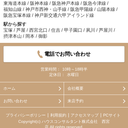
東海道本線
/
阪神本線
/
阪急神戸本線
/
阪急今津線
/
福知山線
/
神戸市西神・山手線
/
阪急甲陽線
/
山陽本線
/
阪急宝塚本線
/
神戸新交通六甲アイランド線
駅から探す
宝塚
/
芦屋
/
西宮北口
/
住吉
/
甲子園口
/
夙川
/
芦屋川
/
摂津本山
/
岡本
/
御影
電話でお問い合わせ
営業時間：
10時～18時半
定休日：
水曜日
ホーム
会社概要
お問い合わせ
来店予約
プライバシーポリシー
利用規約
アクセスマップ
PCサイト
Copyright(c) ハウスコンサルタント株式会社 西宮
店 All rights reserved.