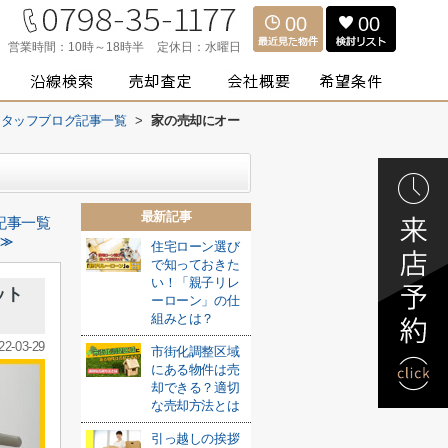
00
00
営業時間：
10時～18時半
定休日：
水曜日
スタッフブログ記事一覧
>
家の売却にオー
最新記事
記事一覧
 ≫
住宅ローン選び
で知っておきた
い！「親子リレ
ット
ーローン」の仕
組みとは？
22-03-29
市街化調整区域
にある物件は売
却できる？適切
な売却方法とは
引っ越しの挨拶