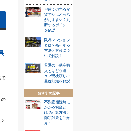
戸建ての売るか
貸すかはどっち
がおすすめ？判
断するポイント
を解説
限界マンション
とは？売却する
方法と対策につ
果
いて解説！
普通の不動産購
入とはどう違
う？現状渡しの
室で
基礎知識を解説
おすすめ記事
くの
不動産相続時に
かかる税金と
は？計算方法と
節税対策をご紹
こと
介！