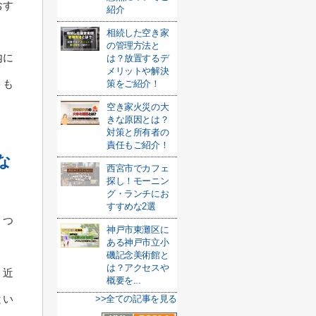
おす
紹介
相続した空き家
の管理方法と
内に
は？放置するデ
メリットや解決
トも
策をご紹介！
空き家火災の大
きな原因とは？
対策と所有者の
責任もご紹介！
な
西宮市でカフェ
探し！モーニン
グ・ランチにお
すすめな2選
くつ
神戸市東灘区に
ある神戸市立小
磯記念美術館と
は？アクセスや
、近
概要を...
とい
>>全ての記事を見る