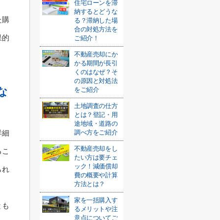
住宅ローンを滞
納するとどうな
た購
る？滞納した場
合の対処方法を
果的
ご紹介！
不動産売却にか
かる期間が長引
くのはなぜ？そ
の原因と対処法
な
をご紹介
土地調査の仕方
とは？登記・用
途地域・道路の
調べ方をご紹介
詳細
不動産売却をし
るこ
たい方は要チェ
ック！減価償却
られ
費の概要や計算
方法とは？
家を一括購入す
とも
るメリットや注
意点についてご