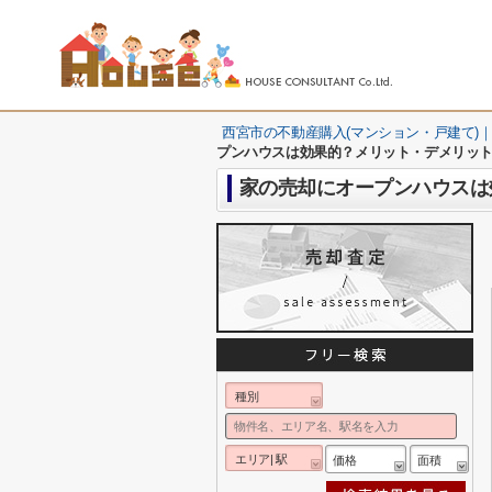
西宮市の不動産購入(マンション・戸建て)｜
プンハウスは効果的？メリット・デメリッ
家の売却にオープンハウスは
種別
エリア| 駅
価格
面積