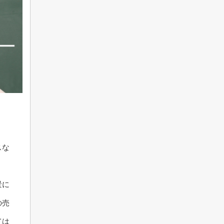
スな
景に
の売
ては