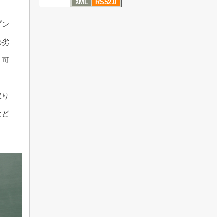
XML
RSS2.0
プン
の劣
う可
取り
など