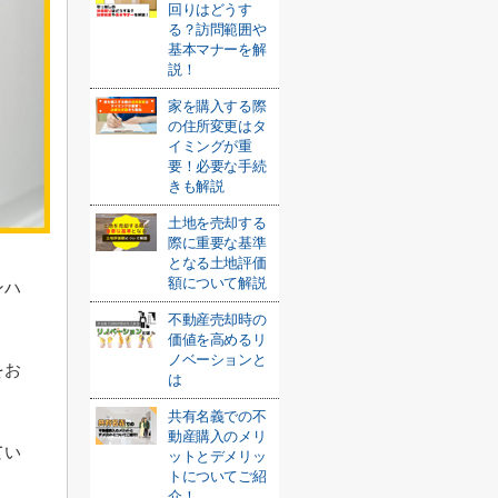
回りはどうす
る？訪問範囲や
基本マナーを解
説！
家を購入する際
の住所変更はタ
イミングが重
要！必要な手続
きも解説
土地を売却する
際に重要な基準
となる土地評価
額について解説
ンハ
不動産売却時の
価値を高めるリ
ノベーションと
をお
は
共有名義での不
動産購入のメリ
てい
ットとデメリッ
トについてご紹
介！