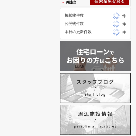
-
件該当
掲載物件数
件
公開物件数
件
本日の更新件数
件