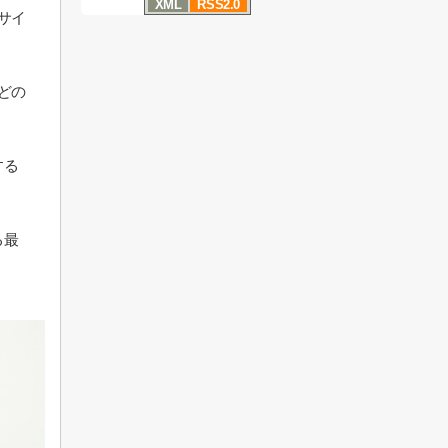
XML
RSS2.0
サイ
どの
する
る最