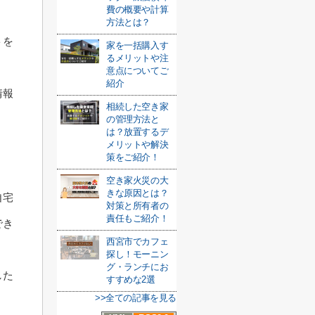
費の概要や計算
方法とは？
トを
家を一括購入す
るメリットや注
意点についてご
紹介
情報
相続した空き家
の管理方法と
は？放置するデ
メリットや解決
策をご紹介！
空き家火災の大
きな原因とは？
自宅
対策と所有者の
責任もご紹介！
でき
西宮市でカフェ
探し！モーニン
グ・ランチにお
した
すすめな2選
>>全ての記事を見る