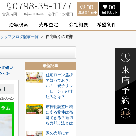
00
00
営業時間：
10時～18時半
定休日：
水曜日
スタッフブログ記事一覧
>
自宅近くの避難
最新記事
トの違い
へ ≫
住宅ローン選び
で知っておきた
い！「親子リレ
う！
ーローン」の仕
組みとは？
21-05-25
市街化調整区域
にある物件は売
却できる？適切
な売却方法とは
家の売却にオー