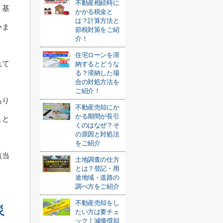
不動産相続時に
、基
かかる税金と
は？計算方法と
いま
節税対策をご紹
介！
住宅ローンを滞
れて
納するとどうな
る？滞納した場
合の対処方法を
ご紹介！
あり
不動産売却にか
かる期間が長引
こと
くのはなぜ？そ
の原因と対処法
をご紹介
該当
土地調査の仕方
とは？登記・用
途地域・道路の
調べ方をご紹介
不動産売却をし
災
たい方は要チェ
ック！減価償却