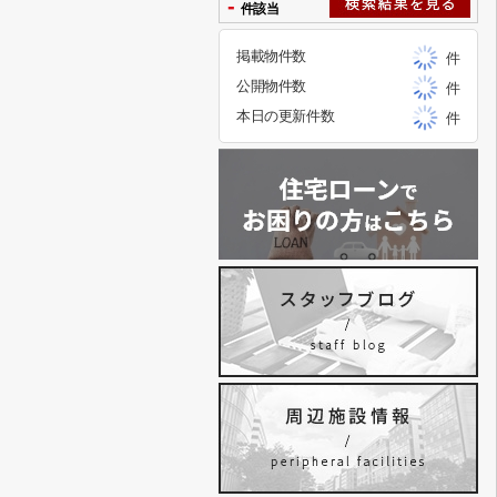
-
件該当
掲載物件数
件
公開物件数
件
本日の更新件数
件