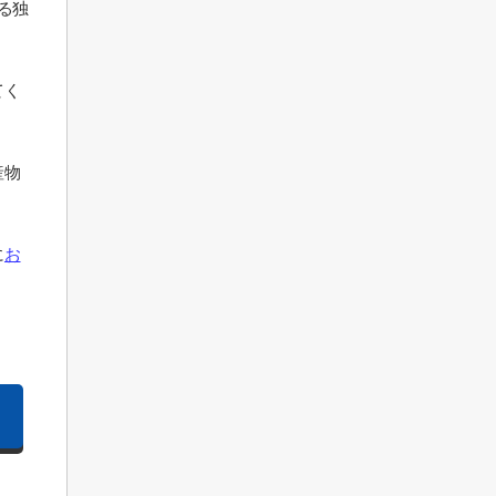
る独
てく
産物
に
お