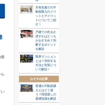
共有名義での不
動産購入のメリ
ットとデメリッ
トについてご紹
介！
戸建ての売るか
難
貸すかはどっち
がおすすめ？判
断するポイント
を解説
限界マンション
険箇
とは？売却する
方法と対策につ
いて解説！
から
おすすめ記事
普通の不動産購
入とはどう違
てい
う？現状渡しの
基礎知識を解説