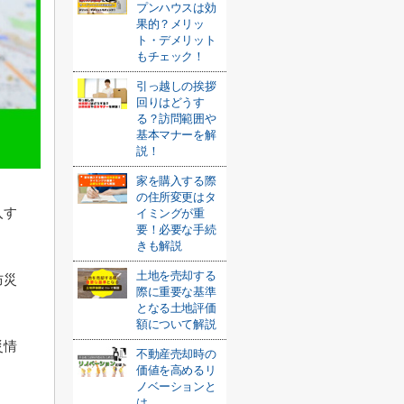
プンハウスは効
果的？メリッ
ト・デメリット
もチェック！
引っ越しの挨拶
回りはどうす
る？訪問範囲や
基本マナーを解
説！
家を購入する際
の住所変更はタ
入す
イミングが重
要！必要な手続
きも解説
土地を売却する
防災
際に重要な基準
となる土地評価
額について解説
災情
不動産売却時の
価値を高めるリ
ノベーションと
は