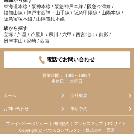
路線から探す
東海道本線
/
阪神本線
/
阪急神戸本線
/
阪急今津線
/
福知山線
/
神戸市西神・山手線
/
阪急甲陽線
/
山陽本線
/
阪急宝塚本線
/
山陽電鉄本線
駅から探す
宝塚
/
芦屋
/
芦屋川
/
夙川
/
六甲
/
西宮北口
/
御影
/
摂津本山
/
尼崎
/
西宮
電話でお問い合わせ
営業時間：
10時～18時半
定休日：
水曜日
ホーム
会社概要
お問い合わせ
来店予約
プライバシーポリシー
利用規約
アクセスマップ
PCサイト
Copyright(c) ハウスコンサルタント株式会社 西宮