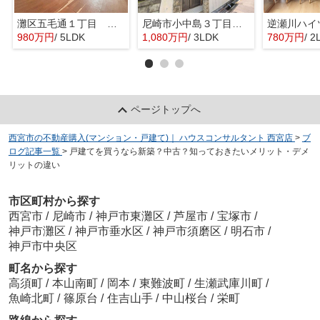
灘区五毛通１丁目 中古戸建
尼崎市小中島３丁目 中古戸建
逆瀬川ハイ
980万円
/ 5LDK
1,080万円
/ 3LDK
780万円
/ 2
ページトップへ
西宮市の不動産購入(マンション・戸建て)｜ ハウスコンサルタント 西宮店
>
ブ
ログ記事一覧
>
戸建てを買うなら新築？中古？知っておきたいメリット・デメ
リットの違い
市区町村から探す
西宮市
/
尼崎市
/
神戸市東灘区
/
芦屋市
/
宝塚市
/
神戸市灘区
/
神戸市垂水区
/
神戸市須磨区
/
明石市
/
神戸市中央区
町名から探す
高須町
/
本山南町
/
岡本
/
東難波町
/
生瀬武庫川町
/
魚崎北町
/
篠原台
/
住吉山手
/
中山桜台
/
栄町