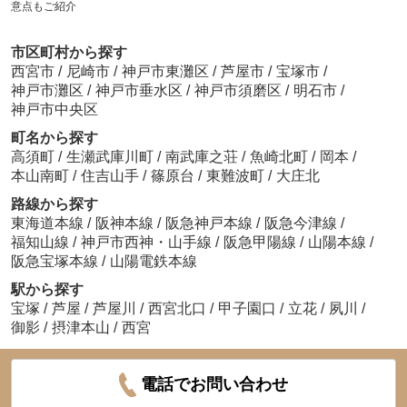
意点もご紹介
市区町村から探す
西宮市
/
尼崎市
/
神戸市東灘区
/
芦屋市
/
宝塚市
/
神戸市灘区
/
神戸市垂水区
/
神戸市須磨区
/
明石市
/
神戸市中央区
町名から探す
高須町
/
生瀬武庫川町
/
南武庫之荘
/
魚崎北町
/
岡本
/
本山南町
/
住吉山手
/
篠原台
/
東難波町
/
大庄北
路線から探す
東海道本線
/
阪神本線
/
阪急神戸本線
/
阪急今津線
/
福知山線
/
神戸市西神・山手線
/
阪急甲陽線
/
山陽本線
/
阪急宝塚本線
/
山陽電鉄本線
駅から探す
宝塚
/
芦屋
/
芦屋川
/
西宮北口
/
甲子園口
/
立花
/
夙川
/
御影
/
摂津本山
/
西宮
電話でお問い合わせ