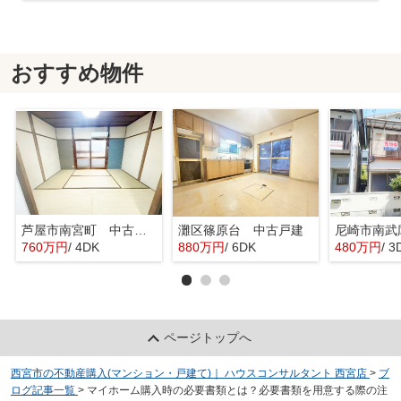
おすすめ物件
芦屋市南宮町 中古戸建
灘区篠原台 中古戸建
760万円
/ 4DK
880万円
/ 6DK
480万円
/ 3
ページトップへ
西宮市の不動産購入(マンション・戸建て)｜ ハウスコンサルタント 西宮店
>
ブ
ログ記事一覧
>
マイホーム購入時の必要書類とは？必要書類を用意する際の注