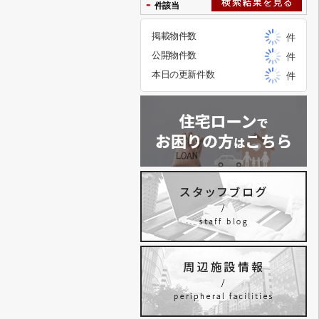
-
件該当
掲載物件数
件
公開物件数
件
本日の更新件数
件