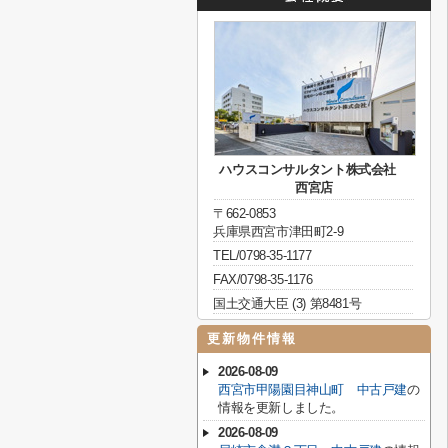
ハウスコンサルタント株式会社
西宮店
〒662-0853
兵庫県西宮市津田町2-9
TEL/0798-35-1177
FAX/0798-35-1176
国土交通大臣 (3) 第8481号
更新物件情報
2026-08-09
西宮市甲陽園目神山町 中古戸建
の
情報を更新しました。
2026-08-09