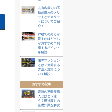
共有名義での不
動産購入のメリ
ットとデメリッ
トについてご紹
介！
戸建ての売るか
貸すかはどっち
がおすすめ？判
断するポイント
を解説
限界マンション
ま
とは？売却する
方法と対策につ
いて解説！
おすすめ記事
普通の不動産購
入とはどう違
う？現状渡しの
ょ
基礎知識を解説