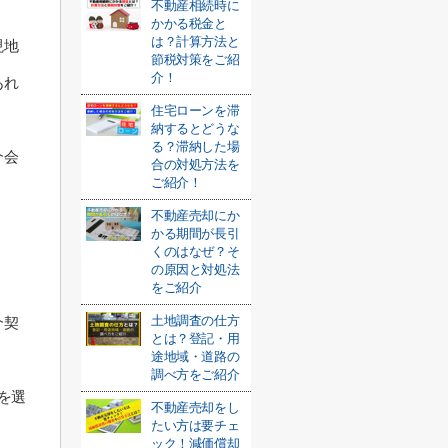
不動産相続時に
かかる税金と
は？計算方法と
現地
節税対策をご紹
介！
あれ
住宅ローンを滞
納するとどうな
る？滞納した場
介会
合の対処方法を
ご紹介！
不動産売却にか
かる期間が長引
くのはなぜ？そ
の原因と対処法
をご紹介
土地調査の仕方
介契
とは？登記・用
途地域・道路の
調べ方をご紹介
を選
不動産売却をし
たい方は要チェ
ック！減価償却