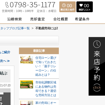
00
00
営業時間：
10時～18時半
定休日：
水曜日
スタッフブログ記事一覧
>
不動産売却には2
最新記事
もご紹介
住宅ローン選び
次へ ≫
で知っておきた
い！「親子リレ
ーローン」の仕
結ぶ
組みとは？
市街化調整区域
21-07-20
にある物件は売
却できる？適切
な売却方法とは
家の売却にオー