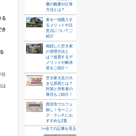
費の概要や計算
方法とは？
きる
家を一括購入す
るメリットや注
でき
意点についてご
紹介
相続した空き家
の管理方法と
る
は？放置するデ
メリットや解決
策をご紹介！
専任
空き家火災の大
きな原因とは？
約は
対策と所有者の
責任もご紹介！
西宮市でカフェ
探し！モーニン
グ・ランチにお
すすめな2選
>>全ての記事を見る