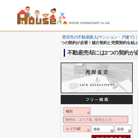
西宮市の不動産購入(マンション・戸建て)｜
つの契約が必要！媒介契約と売買契約を結
不動産売却には2つの契約が
種別
エリア| 駅
価格
面積