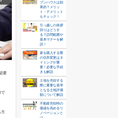
プンハウスは効
果的？メリッ
ト・デメリット
もチェック！
引っ越しの挨拶
回りはどうす
る？訪問範囲や
基本マナーを解
説！
家を購入する際
の住所変更はタ
イミングが重
要！必要な手続
きも解説
必要
土地を売却する
際に重要な基準
となる土地評価
却で
額について解説
不動産売却時の
価値を高めるリ
る方
ノベーションと
は