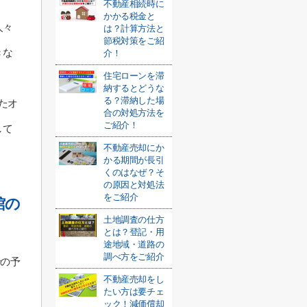
不動産相続時に
かかる税金と
人々
は？計算方法と
節税対策をご紹
きな
介！
住宅ローンを滞
納するとどうな
る？滞納した場
たオ
合の対処方法を
ご紹介！
して
不動産売却にか
かる期間が長引
くのはなぜ？そ
の原因と対処法
をご紹介
館の
土地調査の仕方
とは？登記・用
途地域・道路の
調べ方をご紹介
での予
不動産売却をし
たい方は要チェ
ック！減価償却