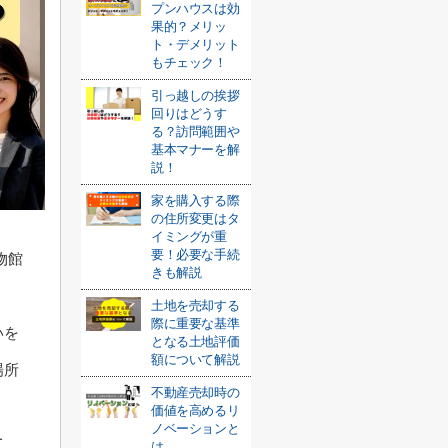
プンハウスは効
果的？メリッ
ト・デメリット
もチェック！
引っ越しの挨拶
回りはどうす
る？訪問範囲や
基本マナーを解
説！
家を購入する際
の住所変更はタ
イミングが重
要！必要な手続
物館
きも解説
土地を売却する
際に重要な基準
いを
となる土地評価
額について解説
場所
不動産売却時の
価値を高めるリ
ノベーションと
て、
は