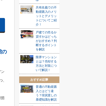
共有名義での不
動産購入のメリ
ットとデメリッ
トについてご紹
介！
戸建ての売るか
貸すかはどっち
がおすすめ？判
断するポイント
を解説
館の
限界マンション
とは？売却する
方法と対策につ
いて解説！
アン
おすすめ記事
つ、
普通の不動産購
入とはどう違
う？現状渡しの
財団
基礎知識を解説