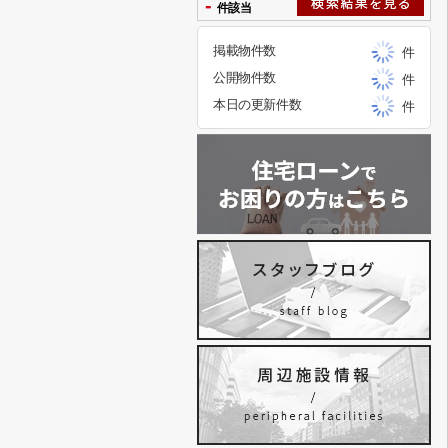
-
件該当
掲載物件数
件
公開物件数
件
本日の更新件数
件