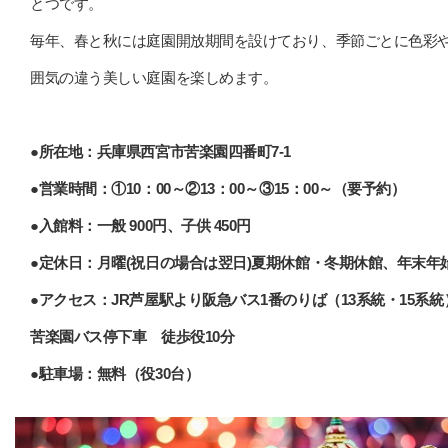
とつです。
毎年、春と秋には庭園開放期間を設けており、季節ごとに色彩
囲気の違う美しい庭園を楽しめます。
●所在地：兵庫県西宮市苦楽園四番町7-1
●営業時間：①10：00～②13：00～③15：00～（要予約）
●入館料：一般 900円、子供 450円
●定休日：月曜(祝日の場合は翌日)夏期休館・冬期休館、年末年
●アクセス：JR芦屋駅より阪急バス1番のりば（13系統・15系統
苦楽園バス停下車 徒歩役10分
●駐車場：無料（役30台）