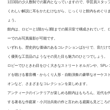
1日3回の少人数制での案内となっていますので、学芸員スタッ
くわしい解説に耳をかたむけながら、じっくりと館内をめぐり
ょう。
館内は、ロビーと1階から3階までの展示室で構成されていて、
ーでのみ写真撮影が可能です。
いずれも、歴史的な価値のあるコレクションばかりで、音だけ
く優美な工芸品のようなその見た目も魅力のひとつでしょう。
ロビーでひときわ目をひく大きなストリートオルガンや、SPレ
ドを聴ける蓄音機・からくり人形・自動演奏の豪華なオーケス
オンなど、さまざまなコレクションを楽しめます。
アンティークのインテリアが楽しめる館内はもちろん、近代を
する著名な作庭家・小川治兵衛の作と言われる庭園も見どころ