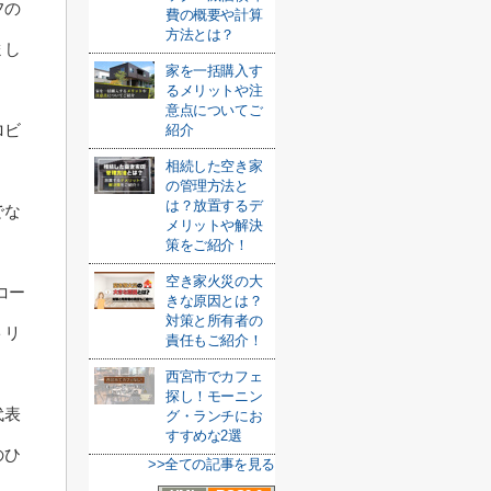
フの
費の概要や計算
方法とは？
まし
家を一括購入す
るメリットや注
意点についてご
ロビ
紹介
相続した空き家
の管理方法と
は？放置するデ
でな
メリットや解決
策をご紹介！
空き家火災の大
コー
きな原因とは？
対策と所有者の
トリ
責任もご紹介！
西宮市でカフェ
探し！モーニン
代表
グ・ランチにお
すすめな2選
のひ
>>全ての記事を見る