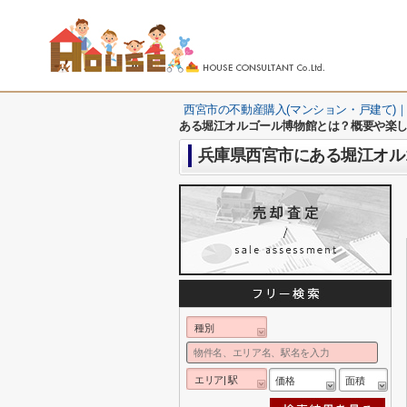
西宮市の不動産購入(マンション・戸建て)｜
ある堀江オルゴール博物館とは？概要や楽
兵庫県西宮市にある堀江オル
種別
エリア| 駅
価格
面積