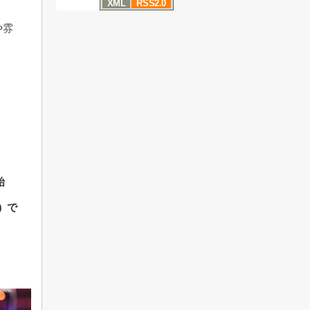
XML
RSS2.0
や雰
始
）で