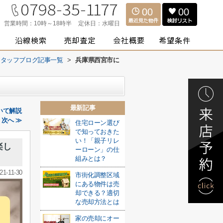
00
00
営業時間：
10時～18時半
定休日：
水曜日
スタッフブログ記事一覧
>
兵庫県西宮市に
最新記事
いて解説
次へ ≫
住宅ローン選び
で知っておきた
い！「親子リレ
楽し
ーローン」の仕
組みとは？
21-11-30
市街化調整区域
にある物件は売
却できる？適切
な売却方法とは
家の売却にオー