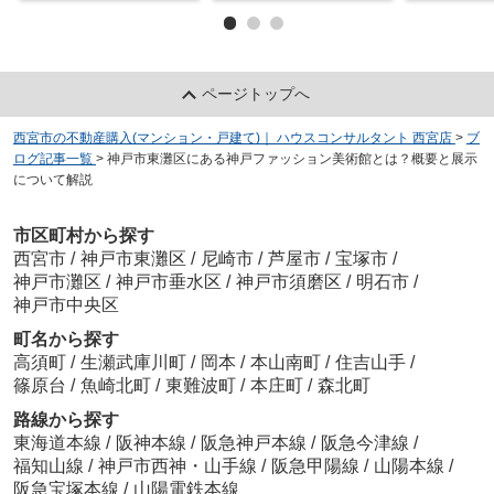
ページトップへ
西宮市の不動産購入(マンション・戸建て)｜ ハウスコンサルタント 西宮店
>
ブ
ログ記事一覧
>
神戸市東灘区にある神戸ファッション美術館とは？概要と展示
について解説
市区町村から探す
西宮市
/
神戸市東灘区
/
尼崎市
/
芦屋市
/
宝塚市
/
神戸市灘区
/
神戸市垂水区
/
神戸市須磨区
/
明石市
/
神戸市中央区
町名から探す
高須町
/
生瀬武庫川町
/
岡本
/
本山南町
/
住吉山手
/
篠原台
/
魚崎北町
/
東難波町
/
本庄町
/
森北町
路線から探す
東海道本線
/
阪神本線
/
阪急神戸本線
/
阪急今津線
/
福知山線
/
神戸市西神・山手線
/
阪急甲陽線
/
山陽本線
/
阪急宝塚本線
/
山陽電鉄本線