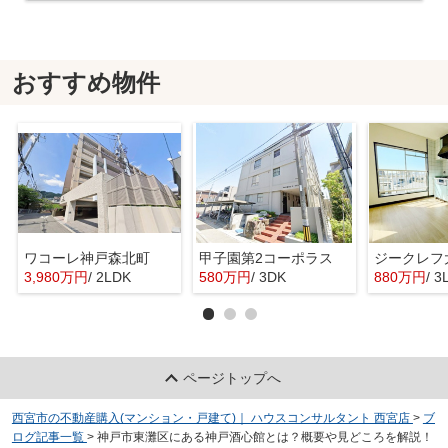
おすすめ物件
ワコーレ神戸森北町
甲子園第2コーポラス
ジークレフ
3,980万円
/ 2LDK
580万円
/ 3DK
880万円
/ 3
ページトップへ
西宮市の不動産購入(マンション・戸建て)｜ ハウスコンサルタント 西宮店
>
ブ
ログ記事一覧
>
神戸市東灘区にある神戸酒心館とは？概要や見どころを解説！