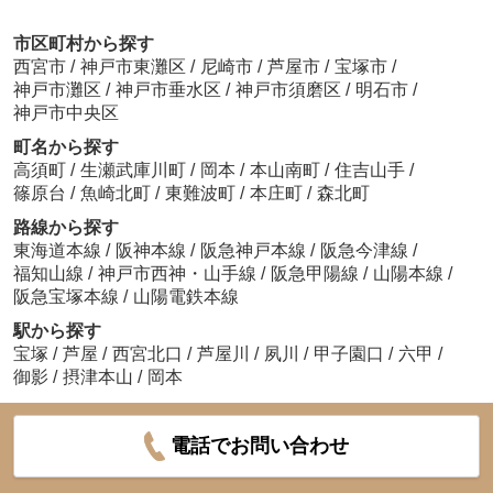
市区町村から探す
西宮市
/
神戸市東灘区
/
尼崎市
/
芦屋市
/
宝塚市
/
神戸市灘区
/
神戸市垂水区
/
神戸市須磨区
/
明石市
/
神戸市中央区
町名から探す
高須町
/
生瀬武庫川町
/
岡本
/
本山南町
/
住吉山手
/
篠原台
/
魚崎北町
/
東難波町
/
本庄町
/
森北町
路線から探す
東海道本線
/
阪神本線
/
阪急神戸本線
/
阪急今津線
/
福知山線
/
神戸市西神・山手線
/
阪急甲陽線
/
山陽本線
/
阪急宝塚本線
/
山陽電鉄本線
駅から探す
宝塚
/
芦屋
/
西宮北口
/
芦屋川
/
夙川
/
甲子園口
/
六甲
/
御影
/
摂津本山
/
岡本
電話でお問い合わせ