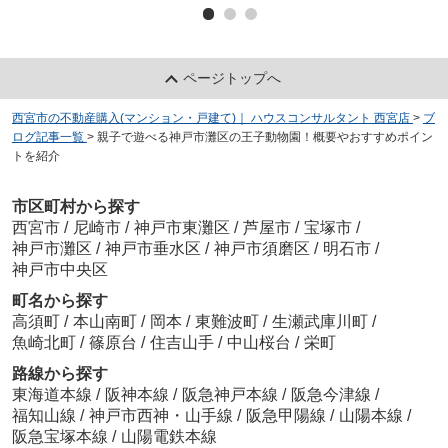
ページトップへ
西宮市の不動産購入(マンション・戸建て)｜ ハウスコンサルタント 西宮店
>
ブ
ログ記事一覧
>
親子で遊べる神戸市灘区の王子動物園！概要やおすすめポイン
トを紹介
市区町村から探す
西宮市
/
尼崎市
/
神戸市東灘区
/
芦屋市
/
宝塚市
/
神戸市灘区
/
神戸市垂水区
/
神戸市須磨区
/
明石市
/
神戸市中央区
町名から探す
高須町
/
本山南町
/
岡本
/
東難波町
/
生瀬武庫川町
/
魚崎北町
/
篠原台
/
住吉山手
/
中山桜台
/
栄町
路線から探す
東海道本線
/
阪神本線
/
阪急神戸本線
/
阪急今津線
/
福知山線
/
神戸市西神・山手線
/
阪急甲陽線
/
山陽本線
/
阪急宝塚本線
/
山陽電鉄本線