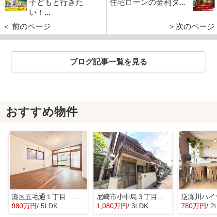
子どもと行きた
住宅ローンの金利タ...
い！...
＜ 前のページ
＞次のページ
ブログ記事一覧を見る
おすすめ物件
灘区五毛通１丁目 中古戸建
尼崎市小中島３丁目 中古戸建
逆瀬川ハイ
980万円
/ 5LDK
1,080万円
/ 3LDK
780万円
/ 2