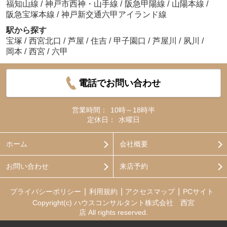
福知山線
/
神戸市西神・山手線
/
阪急甲陽線
/
山陽本線
/
阪急宝塚本線
/
神戸新交通六甲アイランド線
駅から探す
宝塚
/
西宮北口
/
芦屋
/
住吉
/
甲子園口
/
芦屋川
/
夙川
/
岡本
/
西宮
/
六甲
電話でお問い合わせ
営業時間：
10時～18時半
定休日：
水曜日
ホーム
会社概要
お問い合わせ
来店予約
プライバシーポリシー
利用規約
アクセスマップ
PCサイト
Copyright(c) ハウスコンサルタント株式会社 西宮
店 All rights reserved.