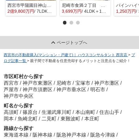
西宮市甲陽園目神山町 中古戸建
尼崎市食満２丁目 中古戸建
パインハイ
2億9,800万円
/ 7LDK＋3S(納戸)
3,699万円
/ 4LDK＋1S(納戸)
1,250万円
/
ページトップへ
西宮市の不動産購入(マンション・戸建て)｜ ハウスコンサルタント 西宮店
>
ブ
ログ記事一覧
>
親子間で不動産を任意売却するメリットと注意点をご紹介！
市区町村から探す
西宮市
/
神戸市東灘区
/
尼崎市
/
宝塚市
/
神戸市灘区
/
芦屋市
/
神戸市須磨区
/
神戸市垂水区
/
明石市
/
神戸市中央区
町名から探す
高須町
/
篠原台
/
生瀬武庫川町
/
本山南町
/
住吉山手
/
岡本
/
魚崎北町
/
二見町
/
東難波町
/
本庄町
路線から探す
東海道本線
/
阪神本線
/
阪急神戸本線
/
阪急今津線
/