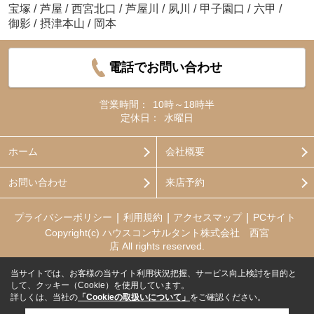
宝塚
/
芦屋
/
西宮北口
/
芦屋川
/
夙川
/
甲子園口
/
六甲
/
御影
/
摂津本山
/
岡本
電話でお問い合わせ
営業時間：
10時～18時半
定休日：
水曜日
ホーム
会社概要
お問い合わせ
来店予約
プライバシーポリシー
利用規約
アクセスマップ
PCサイト
Copyright(c) ハウスコンサルタント株式会社 西宮
店 All rights reserved.
当サイトでは、お客様の当サイト利用状況把握、サービス向上検討を目的と
して、クッキー（Cookie）を使用しています。
詳しくは、当社の
「Cookieの取扱いについて」
をご確認ください。