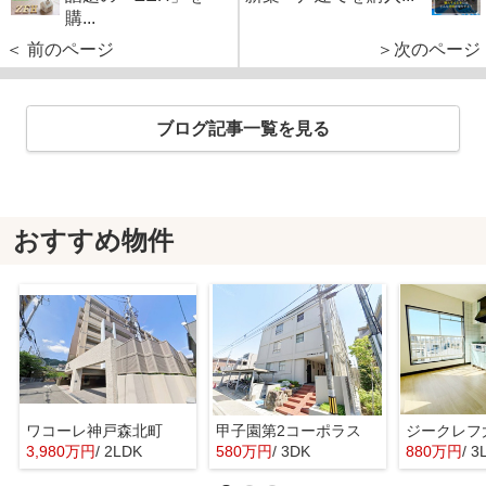
購...
＜ 前のページ
＞次のページ
ブログ記事一覧を見る
おすすめ物件
ワコーレ神戸森北町
甲子園第2コーポラス
ジークレフ
3,980万円
/ 2LDK
580万円
/ 3DK
880万円
/ 3