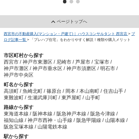
ページトップへ
西宮市の不動産購入(マンション・戸建て)｜ ハウスコンサルタント 西宮店
>
ブ
ログ記事一覧
>
「プレハブ住宅」をわかりやすく解説！種類や購入メリット
市区町村から探す
西宮市
/
神戸市東灘区
/
尼崎市
/
芦屋市
/
宝塚市
/
神戸市灘区
/
神戸市垂水区
/
神戸市須磨区
/
明石市
/
神戸市中央区
町名から探す
高須町
/
魚崎北町
/
篠原台
/
岡本
/
本山南町
/
住吉山手
/
東難波町
/
生瀬武庫川町
/
東芦屋町
/
山手町
路線から探す
東海道本線
/
阪神本線
/
阪急神戸本線
/
阪急今津線
/
福知山線
/
神戸市西神・山手線
/
阪急甲陽線
/
山陽本線
/
阪急宝塚本線
/
山陽電鉄本線
駅から探す