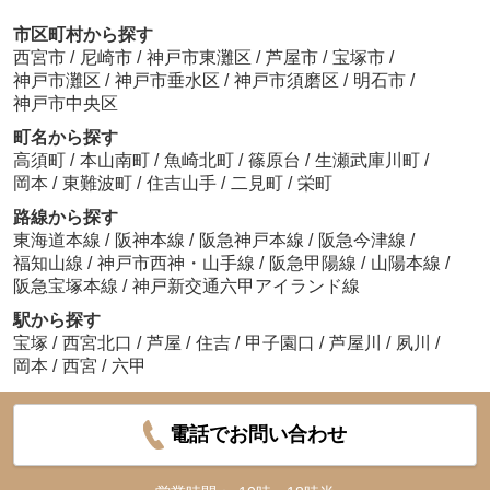
市区町村から探す
西宮市
/
尼崎市
/
神戸市東灘区
/
芦屋市
/
宝塚市
/
神戸市灘区
/
神戸市垂水区
/
神戸市須磨区
/
明石市
/
神戸市中央区
町名から探す
高須町
/
本山南町
/
魚崎北町
/
篠原台
/
生瀬武庫川町
/
岡本
/
東難波町
/
住吉山手
/
二見町
/
栄町
路線から探す
東海道本線
/
阪神本線
/
阪急神戸本線
/
阪急今津線
/
福知山線
/
神戸市西神・山手線
/
阪急甲陽線
/
山陽本線
/
阪急宝塚本線
/
神戸新交通六甲アイランド線
駅から探す
宝塚
/
西宮北口
/
芦屋
/
住吉
/
甲子園口
/
芦屋川
/
夙川
/
岡本
/
西宮
/
六甲
電話でお問い合わせ