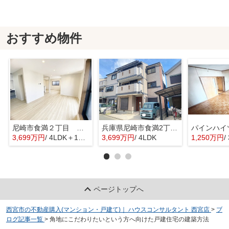
おすすめ物件
尼崎市食満２丁目 中古戸建
兵庫県尼崎市食満2丁目7-27
パインハイ
3,699万円
/ 4LDK＋1S(納戸)
3,699万円
/ 4LDK
1,250万円
/
ページトップへ
西宮市の不動産購入(マンション・戸建て)｜ ハウスコンサルタント 西宮店
>
ブ
ログ記事一覧
>
角地にこだわりたいという方へ向けた戸建住宅の建築方法