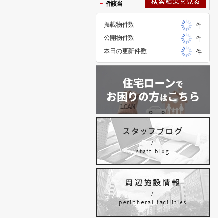
-
件該当
掲載物件数
件
公開物件数
件
本日の更新件数
件