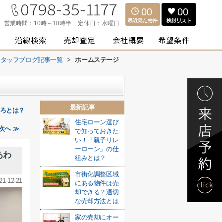
00
00
営業時間：
10時～18時半
定休日：
水曜日
スタッフブログ記事一覧
>
ホームステージ
最新記事
ころとは？
住宅ローン選び
次へ ≫
で知っておきた
い！「親子リレ
ーローン」の仕
あわ
組みとは？
市街化調整区域
21-12-21
にある物件は売
却できる？適切
な売却方法とは
家の売却にオー