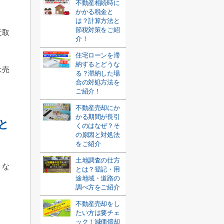
不動産相続時に
かかる税金と
は？計算方法と
節税対策をご紹
近取
介！
住宅ローンを滞
納するとどうな
は売
る？滞納した場
合の対処方法を
。
ご紹介！
不動産売却にか
かる期間が長引
と
くのはなぜ？そ
の原因と対処法
をご紹介
土地調査の仕方
うな
とは？登記・用
途地域・道路の
調べ方をご紹介
不動産売却をし
たい方は要チェ
ック！減価償却