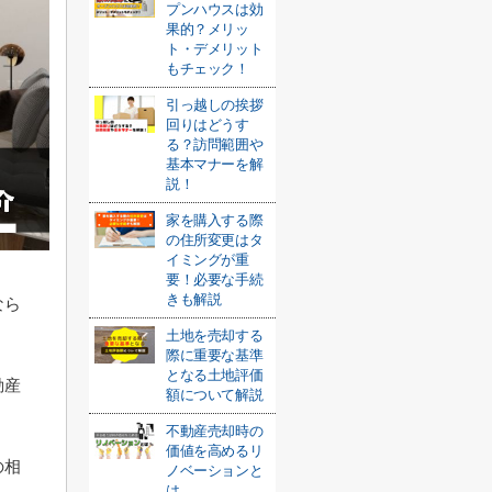
プンハウスは効
果的？メリッ
ト・デメリット
もチェック！
引っ越しの挨拶
回りはどうす
る？訪問範囲や
基本マナーを解
説！
家を購入する際
の住所変更はタ
イミングが重
要！必要な手続
きも解説
なら
土地を売却する
際に重要な基準
となる土地評価
動産
額について解説
不動産売却時の
価値を高めるリ
の相
ノベーションと
は