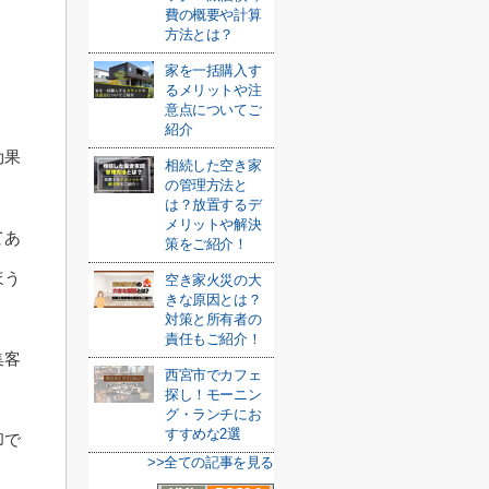
費の概要や計算
方法とは？
家を一括購入す
るメリットや注
意点についてご
紹介
効果
相続した空き家
の管理方法と
は？放置するデ
メリットや解決
てあ
策をご紹介！
ほう
空き家火災の大
きな原因とは？
対策と所有者の
責任もご紹介！
集客
西宮市でカフェ
探し！モーニン
グ・ランチにお
すすめな2選
却で
>>全ての記事を見る