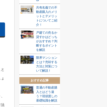
共有名義での不
動産購入のメリ
ットとデメリッ
トについてご紹
介！
戸建ての売るか
貸すかはどっち
がおすすめ？判
断するポイント
を解説
限界マンション
とは？売却する
方法と対策につ
こと
いて解説！
しょ
おすすめ記事
普通の不動産購
入とはどう違
き、
う？現状渡しの
基礎知識を解説
方法