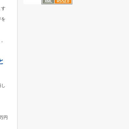
XML
RSS2.0
ます
ジを
う。
と
通し
。
万円