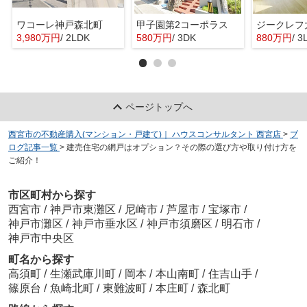
ワコーレ神戸森北町
甲子園第2コーポラス
ジークレフ
3,980万円
/ 2LDK
580万円
/ 3DK
880万円
/ 3
ページトップへ
西宮市の不動産購入(マンション・戸建て)｜ ハウスコンサルタント 西宮店
>
ブ
ログ記事一覧
>
建売住宅の網戸はオプション？その際の選び方や取り付け方を
ご紹介！
市区町村から探す
西宮市
/
神戸市東灘区
/
尼崎市
/
芦屋市
/
宝塚市
/
神戸市灘区
/
神戸市垂水区
/
神戸市須磨区
/
明石市
/
神戸市中央区
町名から探す
高須町
/
生瀬武庫川町
/
岡本
/
本山南町
/
住吉山手
/
篠原台
/
魚崎北町
/
東難波町
/
本庄町
/
森北町