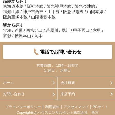
路線から探す
東海道本線
/
阪神本線
/
阪急神戸本線
/
阪急今津線
/
福知山線
/
神戸市西神・山手線
/
阪急甲陽線
/
山陽本線
/
阪急宝塚本線
/
山陽電鉄本線
駅から探す
宝塚
/
芦屋
/
西宮北口
/
芦屋川
/
夙川
/
甲子園口
/
六甲
/
御影
/
摂津本山
/
岡本
電話でお問い合わせ
営業時間：
10時～18時半
定休日：
水曜日
ホーム
会社概要
お問い合わせ
来店予約
プライバシーポリシー
利用規約
アクセスマップ
PCサイト
Copyright(c) ハウスコンサルタント株式会社 西宮